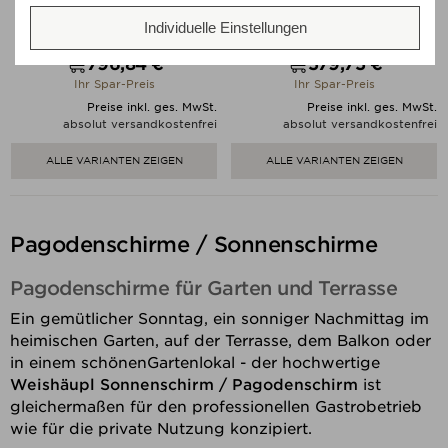
Limone Natur
Individuelle Einstellungen
Verkaufspreis
Verkaufspreis
ab
845,00 €
ab
773,00 €
796,84 €
579,75 €
Preis
Preis
Ihr Spar-Preis
Ihr Spar-Preis
Preise inkl. ges. MwSt.
Preise inkl. ges. MwSt.
absolut versandkostenfrei
absolut versandkostenfrei
ALLE VARIANTEN ZEIGEN
ALLE VARIANTEN ZEIGEN
Pagodenschirme / Sonnenschirme
Pagodenschirme für Garten und Terrasse
Ein gemütlicher Sonntag, ein sonniger Nachmittag im
heimischen Garten, auf der Terrasse, dem Balkon oder
in einem schönenGartenlokal - der hochwertige
Weishäupl Sonnenschirm / Pagodenschirm
ist
gleichermaßen für den professionellen Gastrobetrieb
wie für die private Nutzung konzipiert.