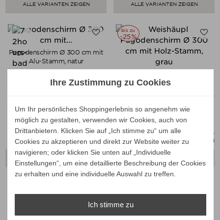
ALLE VARIANTEN ZEIGEN
ALLE VARIANTEN ZEIGEN
bis zu
-25%
Pagodenschirm Ø 300 cm mit
Alu-Stamm, natur
Pagodenschirm Ø 300 cm mit
Ihre Zustimmung zu Cookies
Holz-Stamm, grau
Verkaufspreis
Verkaufspreis
ab
795,00 €
ab
845,00 €
Um Ihr persönliches Shoppingerlebnis so angenehm wie
750,48 €
633,75 €
Preis
Preis
möglich zu gestalten, verwenden wir Cookies, auch von
Ihr Spar-Preis
Ihr Spar-Preis
Drittanbietern. Klicken Sie auf „Ich stimme zu“ um alle
Preise inkl. ges. MwSt.
Preise inkl. ges. MwSt.
absolut versandkostenfrei
absolut versandkostenfrei
Cookies zu akzeptieren und direkt zur Website weiter zu
navigieren; oder klicken Sie unten auf „Individuelle
ALLE VARIANTEN ZEIGEN
ALLE VARIANTEN ZEIGEN
Einstellungen“, um eine detaillierte Beschreibung der Cookies
zu erhalten und eine individuelle Auswahl zu treffen.
bis zu
-25%
Ich stimme zu
Pagodenschirm Ø 300 cm mit
Weishäupl Pagodenschirm Ø
Holz-Stamm, weiss
240 cm mit Kurbel, Mixed