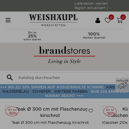
Lieferzeiten werden
täglich aktualisiert |
0
0
Bis zu
100%
25%
Marken Qualität
extra sparen
KATALOG
+++ BIS ZU 30% SPAREN AUF AUSGEWÄHLTE SCHIRME
KIRSCHROT
WASSERBLAU
SCHIEFER
WEITERE FARBEN
NUR SOLANGE DER
VORRAT REICHT +++
bis zu
bis zu
-30%
-30%
Teak Ø 300 cm mit Flaschenzug, kirschrot
Klassiker 210x