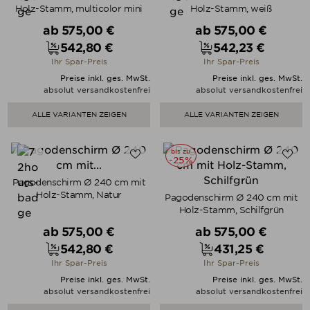
Holz-Stamm, multicolor mini
Holz-Stamm, weiß
Verkaufspreis
Verkaufspreis
ab
575,00 €
ab
575,00 €
542,80 €
542,23 €
Preis
Preis
Ihr Spar-Preis
Ihr Spar-Preis
Preise inkl. ges. MwSt.
Preise inkl. ges. MwSt.
absolut versandkostenfrei
absolut versandkostenfrei
ALLE VARIANTEN ZEIGEN
ALLE VARIANTEN ZEIGEN
bis zu
-25%
Pagodenschirm Ø 240 cm mit
Holz-Stamm, Natur
Pagodenschirm Ø 240 cm mit
Holz-Stamm, Schilfgrün
Verkaufspreis
Verkaufspreis
ab
575,00 €
ab
575,00 €
542,80 €
431,25 €
Preis
Preis
Ihr Spar-Preis
Ihr Spar-Preis
Preise inkl. ges. MwSt.
Preise inkl. ges. MwSt.
absolut versandkostenfrei
absolut versandkostenfrei