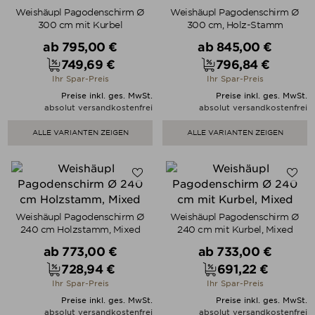
Weishäupl Pagodenschirm Ø
Weishäupl Pagodenschirm Ø
300 cm mit Kurbel
300 cm, Holz-Stamm
Verkaufspreis
Verkaufspreis
ab
795,00 €
ab
845,00 €
749,69 €
796,84 €
Preis
Preis
Ihr Spar-Preis
Ihr Spar-Preis
Preise inkl. ges. MwSt.
Preise inkl. ges. MwSt.
absolut versandkostenfrei
absolut versandkostenfrei
ALLE VARIANTEN ZEIGEN
ALLE VARIANTEN ZEIGEN
Weishäupl Pagodenschirm Ø
Weishäupl Pagodenschirm Ø
240 cm Holzstamm, Mixed
240 cm mit Kurbel, Mixed
Verkaufspreis
Verkaufspreis
ab
773,00 €
ab
733,00 €
728,94 €
691,22 €
Preis
Preis
Ihr Spar-Preis
Ihr Spar-Preis
Preise inkl. ges. MwSt.
Preise inkl. ges. MwSt.
absolut versandkostenfrei
absolut versandkostenfrei