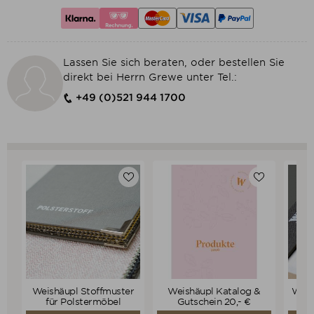
Lassen Sie sich beraten, oder bestellen Sie
direkt bei Herrn Grewe unter Tel.:
+49 (0)521 944 1700
Weishäupl Stoffmuster
Weishäupl Katalog &
Weis
0,00 €
0,00 €
Preis
Preis
für Polstermöbel
Gutschein 20,- €