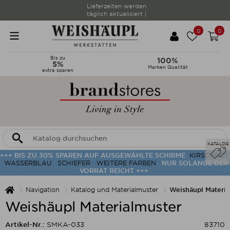
Lieferzeiten werden
täglich aktualisiert |
0
0
Bis zu
100%
5%
Marken Qualität
extra sparen
KATALOG
+++ BIS ZU 30% SPAREN AUF AUSGEWÄHLTE SCHIRME
KIRSCHROT
WASSERBLAU
SCHIEFER
WEITERE FARBEN
NUR SOLANGE DER
VORRAT REICHT +++
Navigation
Katalog und Materialmuster
Weishäupl Materia
Weishäupl Materialmuster
Artikel-Nr.:
SMKA-033
83710