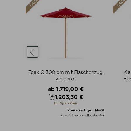
mit
Teak Ø 300 cm mit Flaschenzug,
Kla
lau
kirschrot
Fla
Verkaufspreis
ab
1.719,00 €
1.203,30 €
Preis
Ihr Spar-Preis
. ges. MwSt.
Preise inkl. ges. MwSt.
dkostenfrei
absolut versandkostenfrei
N
ALLE VARIANTEN ZEIGEN