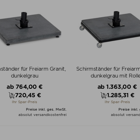
ständer für Freiarm Granit,
Schirmständer für Freiarm
dunkelgrau
dunkelgrau mit Roll
Verkaufspreis
Verkaufspreis
ab
764,00 €
ab
1.363,00 €
720,45 €
1.285,31 €
Preis
Preis
Ihr Spar-Preis
Ihr Spar-Preis
Preise inkl. ges. MwSt.
Preise inkl.
absolut versandkostenfrei
absolut versand
ALLE VARIANTEN ZEIGEN
ALLE VARIANTEN ZEIGE