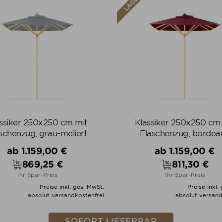
ssiker 250x250 cm mit
Klassiker 250x250 cm
schenzug, grau-meliert
Flaschenzug, bordea
Verkaufspreis
Verkaufspreis
ab
1.159,00 €
ab
1.159,00 €
869,25 €
811,30 €
Preis
Preis
Ihr Spar-Preis
Ihr Spar-Preis
Preise inkl. ges. MwSt.
Preise inkl.
absolut versandkostenfrei
absolut versand
ALLE VARIANTEN ZEIGEN
ALLE VARIANTEN ZEIGE
SOFORT LIEFERBAR