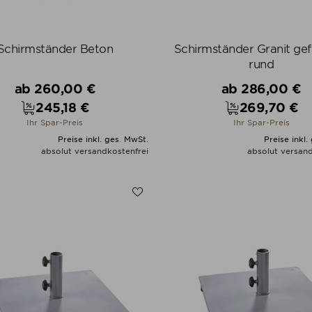
Schirmständer Beton
Schirmständer Granit ge
rund
Verkaufspreis
Verkaufspreis
ab
260,00 €
ab
286,00 €
245,18 €
269,70 €
Preis
Preis
Ihr Spar-Preis
Ihr Spar-Preis
Preise inkl. ges. MwSt.
Preise inkl.
absolut versandkostenfrei
absolut versand
ALLE VARIANTEN ZEIGEN
ALLE VARIANTEN ZEIGE