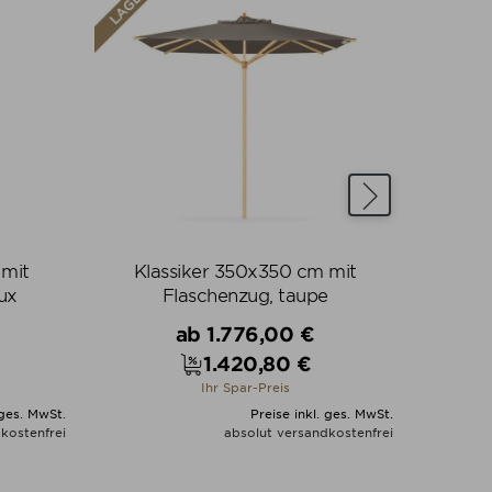
 mit
Klassiker 350x350 cm mit
Fre
ux
Flaschenzug, taupe
Verkaufspreis
ab
1.776,00 €
1.420,80 €
Preis
Ihr Spar-Preis
 ges. MwSt.
Preise inkl. ges. MwSt.
kostenfrei
absolut versandkostenfrei
N
ALLE VARIANTEN ZEIGEN