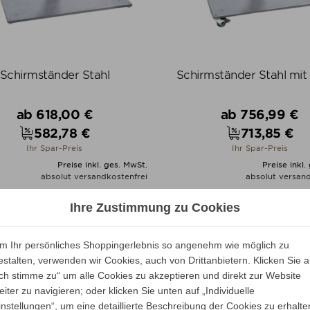
Schirmständer Stahl
Schirmständer Stahl mit 
Verkaufspreis
Verkaufspreis
ab
618,00 €
ab
756,99 €
582,78 €
713,85 €
Preis
Preis
Ihr Spar-Preis
Ihr Spar-Preis
Preise inkl. ges. MwSt.
Preise inkl.
absolut versandkostenfrei
absolut versand
ALLE VARIANTEN ZEIGEN
ALLE VARIANTEN ZEIGE
Ihre Zustimmung zu Cookies
m Ihr persönliches Shoppingerlebnis so angenehm wie möglich zu
estalten, verwenden wir Cookies, auch von Drittanbietern. Klicken Sie a
Ich stimme zu“ um alle Cookies zu akzeptieren und direkt zur Website
eiter zu navigieren; oder klicken Sie unten auf „Individuelle
instellungen“, um eine detaillierte Beschreibung der Cookies zu erhalte