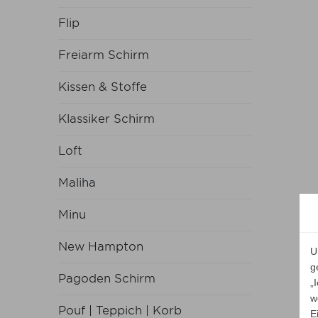
Flip
Freiarm Schirm
Kissen & Stoffe
Klassiker Schirm
Loft
Maliha
Minu
New Hampton
U
g
Pagoden Schirm
„
w
Pouf | Teppich | Korb
E