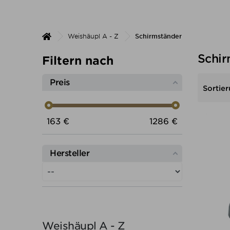
Weishäupl A - Z
Schirmständer
Schir
Filtern nach
Preis
Sortier
Preis von
Preis bis
163
€
1286
€
Hersteller
Weishäupl A - Z