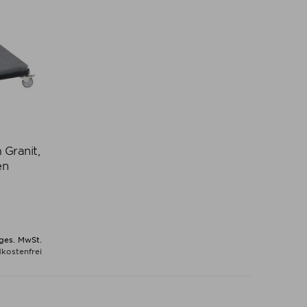
 Granit,
en
 ges. MwSt.
kostenfrei
N