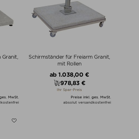
 Granit,
Schirmständer für Freiarm Granit,
mit Rollen
Verkaufspreis
ab
1.038,00 €
978,83 €
Preis
Ihr Spar-Preis
 ges. MwSt.
Preise inkl. ges. MwSt.
kostenfrei
absolut versandkostenfrei
N
ALLE VARIANTEN ZEIGEN