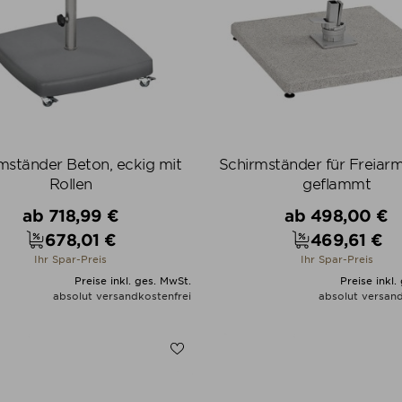
mständer Beton, eckig mit
Schirmständer für Freiarm
Rollen
geflammt
Verkaufspreis
Verkaufspreis
ab
718,99 €
ab
498,00 €
678,01 €
469,61 €
Preis
Preis
Ihr Spar-Preis
Ihr Spar-Preis
Preise inkl. ges. MwSt.
Preise inkl.
absolut versandkostenfrei
absolut versand
ALLE VARIANTEN ZEIGEN
ALLE VARIANTEN ZEIGE