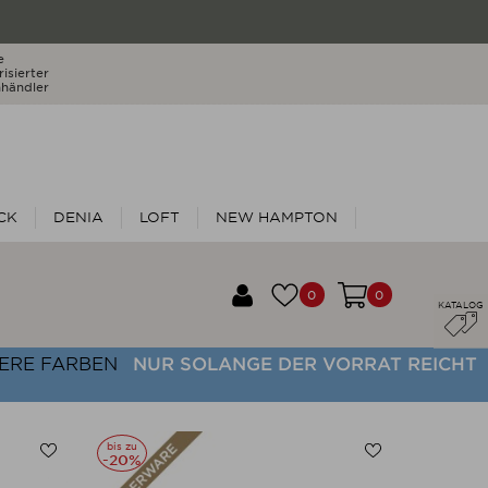
e
isierter
händler
CK
DENIA
LOFT
NEW HAMPTON
0
0
KATALOG
ERE FARBEN
NUR SOLANGE DER VORRAT REICHT
bis zu
bis zu
-20%
-25%