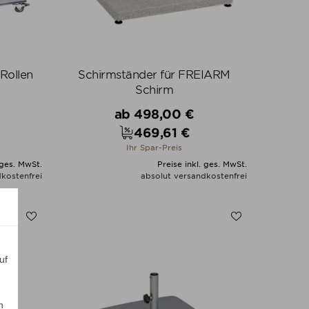
Rollen
Schirmständer für FREIARM
Schirm
Verkaufspreis
ab
498,00 €
469,61 €
Preis
Ihr Spar-Preis
 ges. MwSt.
Preise inkl. ges. MwSt.
kostenfrei
absolut versandkostenfrei
N
ALLE VARIANTEN ZEIGEN
uf
n