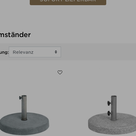
mständer
ung: