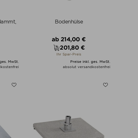
flammt,
Bodenhülse
Verkaufspreis
ab
214,00 €
201,80 €
Preis
Ihr Spar-Preis
 ges. MwSt.
Preise inkl. ges. MwSt.
kostenfrei
absolut versandkostenfrei
N
ALLE VARIANTEN ZEIGEN