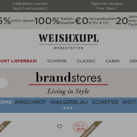
Lieferzeiten werden
Täglicher Versand
täglich aktualisiert |
Ihrer Ware |
Jahr
5%
100%
€0
20
Marken
Versandkosten
extra sparen
autor
Qualität
in EU & CH
Fach
ORT LIEFERBAR!
SCHIRME
CLASSIC
CABIN
DE
HIRME
KIRSCHROT
WASSERBLAU
SCHIEFER
WEIT
+++
bis zu
-30%