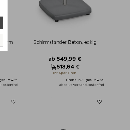
schirm
Schirmständer Beton, eckig
is
Verkaufspreis
ab
549,99 €
518,64 €
Preis
Ihr Spar-Preis
 ges. MwSt.
Preise inkl. ges. MwSt.
kostenfrei
absolut versandkostenfrei
ALLE VARIANTEN ZEIGEN
N