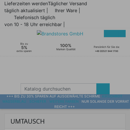
Lieferzeiten werden
Täglicher Versand
täglich aktualisiert |
Ihrer Ware |
Telefonisch täglich
von 10 - 18 Uhr erreichbar |
Bis zu
100%
5%
Persönlich für Sie da:
Marken Qualität
extra sparen
+49 (0)521 944 1700
+++ BIS ZU 30% SPAREN AUF AUSGEWÄHLTE SCHIRME
KIRSCHROT
WASSERBLAU
SCHIEFER
WEITERE FARBEN
NUR SOLANGE DER VORRAT
REICHT +++
UMTAUSCH