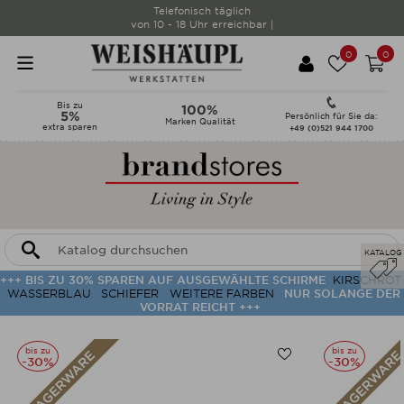
Telefonisch täglich
von 10 - 18 Uhr erreichbar |
0
0
Bis zu
100%
5%
Persönlich für Sie da:
Marken Qualität
extra sparen
+49 (0)521 944 1700
KATALOG
+++ BIS ZU 30% SPAREN AUF AUSGEWÄHLTE SCHIRME
KIRSCHROT
WASSERBLAU
SCHIEFER
WEITERE FARBEN
NUR SOLANGE DER
VORRAT REICHT +++
bis zu
bis zu
-30%
-30%