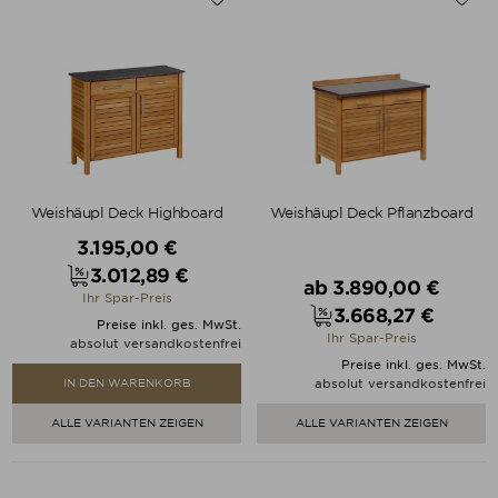
Weishäupl Deck Highboard
Weishäupl Deck Pflanzboard
Verkaufspreis
3.195,00 €
3.012,89 €
Verkaufspreis
Preis
ab
3.890,00 €
Ihr Spar-Preis
3.668,27 €
Preis
Preise inkl. ges. MwSt.
Ihr Spar-Preis
absolut versandkostenfrei
Preise inkl. ges. MwSt.
absolut versandkostenfrei
IN DEN WARENKORB
ALLE VARIANTEN ZEIGEN
ALLE VARIANTEN ZEIGEN