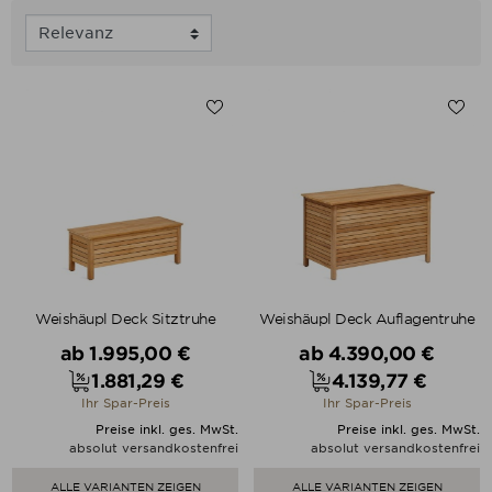
Weishäupl Deck Sitztruhe
Weishäupl Deck Auflagentruhe
Verkaufspreis
Verkaufspreis
ab
1.995,00 €
ab
4.390,00 €
1.881,29 €
4.139,77 €
Preis
Preis
Ihr Spar-Preis
Ihr Spar-Preis
Preise inkl. ges. MwSt.
Preise inkl. ges. MwSt.
absolut versandkostenfrei
absolut versandkostenfrei
ALLE VARIANTEN ZEIGEN
ALLE VARIANTEN ZEIGEN