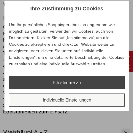
Weishäupl Deck Outdoor Möbel
Ihre Zustimmung zu Cookies
Hochwertige Teak Outdoormöbel
Um Ihr persönliches Shoppingerlebnis so angenehm wie
Ob als Solitär, Pflanzboard, Polstertruhe oder in der
möglich zu gestalten, verwenden wir Cookies, auch von
Kombination als Outdoor-Küche genutzt - die
Drittanbietern. Klicken Sie auf „Ich stimme zu“ um alle
hochwertigen
DECK Outdoor-Schränke aus Teak
sind
Cookies zu akzeptieren und direkt zur Website weiter zu
in jedem Fall eine wertvolle Bereicherung von Garten,
navigieren; oder klicken Sie unten auf „Individuelle
Terrasse oder Wohnraum. Schließlich sind sie nicht nur
FILTER
Einstellungen“, um eine detaillierte Beschreibung der Cookies
zuverlässige Assistenten, wenn es ums Verstauen
zu erhalten und eine individuelle Auswahl zu treffen.
geht, sondern neben aller gebotenen Funktionalität
auch Schmuckstücke, die an jedem Ort die Blicke auf
sich ziehen. Alle Modelle werden aus massivem,
Ich stimme zu
unbehandeltem Teak bzw. Teakdeck (Teak mit Silikat
verfugt) gefertigt. Die Fachböden bestehen aus
verzinktem und mattsilber pulverbeschichtetem
Individuelle Einstellungen
Stahlblech, bei den Schubkastenböden kommt
Edelstahlblech zum Einsatz.

Weishäupl A - Z