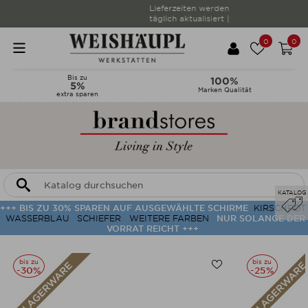
Lieferzeiten werden
täglich aktualisiert |
0
0
Bis zu
100%
5%
Marken Qualität
extra sparen
KATALOG
+++ BIS ZU 30% SPAREN AUF AUSGEWÄHLTE SCHIRME
KIRSCHROT
WASSERBLAU
SCHIEFER
WEITERE FARBEN
NUR SOLANGE DER
VORRAT REICHT +++
bis zu
bis zu
-30%
-25%