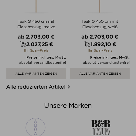
Teak Ø 450 cm mit
Teak Ø 450 cm mit
Flaschenzug, malve
Flaschenzug, weiß
Verkaufspreis
Verkaufspreis
ab
2.703,00 €
ab
2.703,00 €
2.027,25 €
1.892,10 €
Preis
Preis
Ihr Spar-Preis
Ihr Spar-Preis
Preise inkl. ges. MwSt.
Preise inkl. ges. MwSt.
absolut versandkostenfrei
absolut versandkostenfrei
ALLE VARIANTEN ZEIGEN
ALLE VARIANTEN ZEIGEN

Alle reduzierten Artikel
Unsere Marken