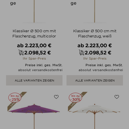
Klassiker Ø 500 cm mit
Klassiker Ø 500 cm mit
Flaschenzug, multicolor
Flaschenzug, weiß
Verkaufspreis
Verkaufspreis
ab
2.223,00 €
ab
2.223,00 €
2.098,52 €
2.098,52 €
Preis
Preis
Ihr Spar-Preis
Ihr Spar-Preis
Preise inkl. ges. MwSt.
Preise inkl. ges. MwSt.
absolut versandkostenfrei
absolut versandkostenfrei
ALLE VARIANTEN ZEIGEN
ALLE VARIANTEN ZEIGEN
bis zu
bis zu
-25%
-30%