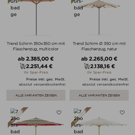
Trend Schirm 350x350 cm mit
Trend Schirm Ø 350 cm mit
Flaschenzug, multicolor
Flaschenzug, natur
Verkaufspreis
Verkaufspreis
ab
2.385,00 €
ab
2.265,00 €
2.251,44 €
2.138,16 €
Preis
Preis
Ihr Spar-Preis
Ihr Spar-Preis
Preise inkl. ges. MwSt.
Preise inkl. ges. MwSt.
absolut versandkostenfrei
absolut versandkostenfrei
ALLE VARIANTEN ZEIGEN
ALLE VARIANTEN ZEIGEN