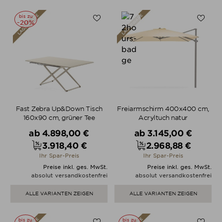
bis zu
-20%
Fast Zebra Up&Down Tisch
Freiarmschirm 400x400 cm,
160x90 cm, grüner Tee
Acryltuch natur
Verkaufspreis
Verkaufspreis
ab
4.898,00 €
ab
3.145,00 €
3.918,40 €
2.968,88 €
Preis
Preis
Ihr Spar-Preis
Ihr Spar-Preis
Preise inkl. ges. MwSt.
Preise inkl. ges. MwSt.
absolut versandkostenfrei
absolut versandkostenfrei
ALLE VARIANTEN ZEIGEN
ALLE VARIANTEN ZEIGEN
bis zu
bis zu