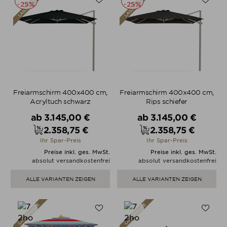
-25%
-25%
Freiarmschirm 400x400 cm,
Freiarmschirm 400x400 cm,
Acryltuch schwarz
Rips schiefer
Verkaufspreis
Verkaufspreis
ab
3.145,00 €
ab
3.145,00 €
2.358,75 €
2.358,75 €
Preis
Preis
Ihr Spar-Preis
Ihr Spar-Preis
Preise inkl. ges. MwSt.
Preise inkl. ges. MwSt.
absolut versandkostenfrei
absolut versandkostenfrei
ALLE VARIANTEN ZEIGEN
ALLE VARIANTEN ZEIGEN