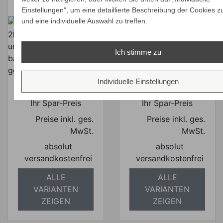
Einstellungen“, um eine detaillierte Beschreibung der Cookies z
und eine individuelle Auswahl zu treffen.
Klassiker 250x250
cm mit
Klassiker Schirm
Flaschenzug &
300x300 cm,
Ich stimme zu
Knick, Weiß
Acryltuch natur
Verkaufspreis
Verkaufspreis
ab
ab
1.445,00 €
1.285,00 €
Individuelle Einstellungen
1.364,08 €
1.211,76 €
Preis
Preis
Ihr Spar-Preis
Ihr Spar-Preis
Preise inkl. ges.
Preise inkl. ges.
MwSt.
MwSt.
absolut
absolut
versandkostenfrei
versandkostenfrei
ALLE
ALLE
VARIANTEN
VARIANTEN
ZEIGEN
ZEIGEN