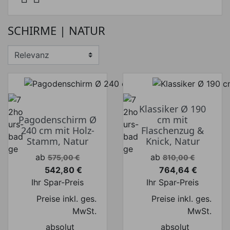
SCHIRME | NATUR
Preis von
Preis bis
€
€
Hersteller
Klassiker Ø 190
Pagodenschirm Ø
cm mit
240 cm mit Holz-
Flaschenzug &
Stamm, Natur
Knick, Natur
Verkaufspreis
Verkaufspreis
ab
ab
575,00 €
810,00 €
542,80 €
764,64 €
Preis
Preis
Ihr Spar-Preis
Ihr Spar-Preis
Preise inkl. ges.
Preise inkl. ges.
MwSt.
MwSt.
absolut
absolut