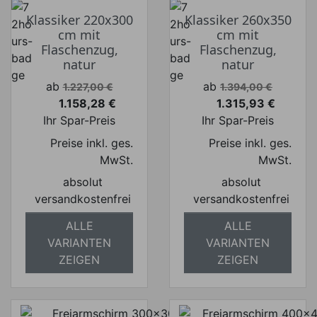
Klassiker 220x300
Klassiker 260x350
cm mit
cm mit
Flaschenzug,
Flaschenzug,
natur
natur
Verkaufspreis
Verkaufspreis
ab
ab
1.227,00 €
1.394,00 €
1.158,28 €
1.315,93 €
Preis
Preis
Ihr Spar-Preis
Ihr Spar-Preis
Preise inkl. ges.
Preise inkl. ges.
MwSt.
MwSt.
absolut
absolut
versandkostenfrei
versandkostenfrei
ALLE
ALLE
VARIANTEN
VARIANTEN
ZEIGEN
ZEIGEN