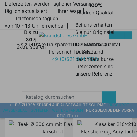
Lieferzeiten werden
Täglicher Versand
100%
täglich aktualisiert |
Ihrer Ware |
Marken Qualität
Telefonisch täglich
Bei uns erhalten
von 10 - 18 Uhr erreichbar |
Bis zu
Sie nur Originale!
30%
Bis zu
30%
extra sparen
100%
100% Marken
Marken Qualität
extra sparen
Persönlich für Sie da:
Qualität und
+49 (0)521 944 1700
besonders kurze
Lieferzeiten sind
unsere Referenz
+++ BIS ZU 30% SPAREN AUF AUSGEWÄHLTE SCHIRME
KIRSCHROT
WASSERBLAU
SCHIEFER
WEITERE FARBEN
NUR SOLANGE DER VORRAT
REICHT +++