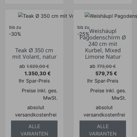
bis zu
bis zu
Weishäupl
-30%
-25%
Pagodenschirm Ø
240 cm mit
Teak Ø 350 cm
Kurbel, Mixed
mit Volant, natur
Limone Natur
Verkaufspreis
Verkaufspreis
ab
ab
1.929,00 €
773,00 €
1.350,30 €
579,75 €
Preis
Preis
Ihr Spar-Preis
Ihr Spar-Preis
Preise inkl. ges.
Preise inkl. ges.
MwSt.
MwSt.
absolut
absolut
versandkostenfrei
versandkostenfrei
ALLE
ALLE
VARIANTEN
VARIANTEN