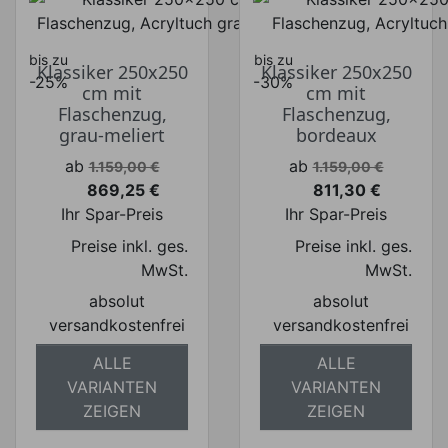
bis zu
bis zu
Klassiker 250x250
Klassiker 250x250
-25%
-30%
cm mit
cm mit
Flaschenzug,
Flaschenzug,
grau-meliert
bordeaux
Verkaufspreis
Verkaufspreis
ab
ab
1.159,00 €
1.159,00 €
869,25 €
811,30 €
Preis
Preis
Ihr Spar-Preis
Ihr Spar-Preis
Preise inkl. ges.
Preise inkl. ges.
MwSt.
MwSt.
absolut
absolut
versandkostenfrei
versandkostenfrei
ALLE
ALLE
VARIANTEN
VARIANTEN
ZEIGEN
ZEIGEN