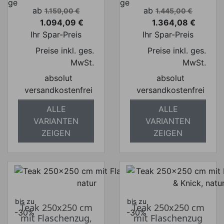
Verkaufspreis
Verkaufspreis
ab
ab
1.159,00 €
1.445,00 €
1.094,09 €
1.364,08 €
Preis
Preis
Ihr Spar-Preis
Ihr Spar-Preis
Preise inkl. ges.
Preise inkl. ges.
MwSt.
MwSt.
absolut
absolut
versandkostenfrei
versandkostenfrei
ALLE
ALLE
VARIANTEN
VARIANTEN
ZEIGEN
ZEIGEN
bis zu
bis zu
Teak 250x250 cm
Teak 250x250 cm
-30%
-30%
mit Flaschenzug,
mit Flaschenzug