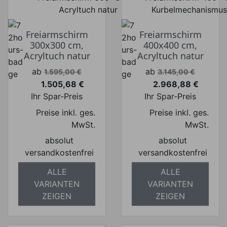
Freiarmschirm
Freiarmschirm
300x300 cm,
400x400 cm,
Acryltuch natur
Acryltuch natur
Verkaufspreis
Verkaufspreis
ab
ab
1.595,00 €
3.145,00 €
1.505,68 €
2.968,88 €
Preis
Preis
Ihr Spar-Preis
Ihr Spar-Preis
Preise inkl. ges.
Preise inkl. ges.
MwSt.
MwSt.
absolut
absolut
versandkostenfrei
versandkostenfrei
ALLE
ALLE
VARIANTEN
VARIANTEN
ZEIGEN
ZEIGEN