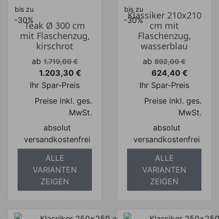
bis zu
bis zu
Klassiker 210x210
-30%
-30%
Teak Ø 300 cm
cm mit
mit Flaschenzug,
Flaschenzug,
kirschrot
wasserblau
Verkaufspreis
Verkaufspreis
ab
ab
1.719,00 €
892,00 €
1.203,30 €
624,40 €
Preis
Preis
Ihr Spar-Preis
Ihr Spar-Preis
Preise inkl. ges.
Preise inkl. ges.
MwSt.
MwSt.
absolut
absolut
versandkostenfrei
versandkostenfrei
ALLE
ALLE
VARIANTEN
VARIANTEN
ZEIGEN
ZEIGEN