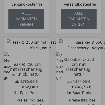
versandkostenfrei
versandkostenfrei
ALLE
ALLE
VARIANTEN
VARIANTEN
ZEIGEN
ZEIGEN
Klassiker Ø 350
Teak Ø 250 cm
cm mit
mit Flaschenzug
Flaschenzug,
& Knick, natur
natur
Verkaufspreis
Verkaufspreis
ab
ab
1.750,00 €
1.344,00 €
1.652,00 €
1.268,73 €
Preis
Preis
Ihr Spar-Preis
Ihr Spar-Preis
Preise inkl. ges.
Preise inkl. ges.