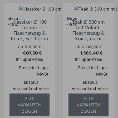
bis zu
bis zu
Klassiker Ø 190
Teak Ø 300 cm
-25%
-30%
cm mit
mit Volant,
Flaschenzug &
Flaschenzug &
Knick, Schilfgrün
Knick, natur
Verkaufspreis
Verkaufspreis
ab
ab
810,00 €
2.242,00 €
607,50 €
1.569,40 €
Preis
Preis
Ihr Spar-Preis
Ihr Spar-Preis
Preise inkl. ges.
Preise inkl. ges.
MwSt.
MwSt.
absolut
absolut
versandkostenfrei
versandkostenfrei
ALLE
ALLE
VARIANTEN
VARIANTEN
ZEIGEN
ZEIGEN