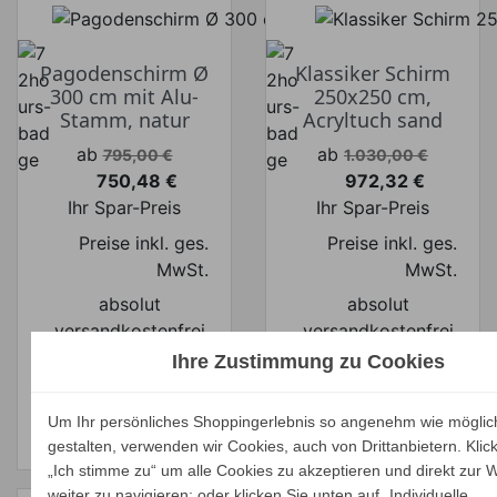
Pagodenschirm Ø
Klassiker Schirm
300 cm mit Alu-
250x250 cm,
Stamm, natur
Acryltuch sand
Verkaufspreis
Verkaufspreis
ab
ab
795,00 €
1.030,00 €
750,48 €
972,32 €
Preis
Preis
Ihr Spar-Preis
Ihr Spar-Preis
Preise inkl. ges.
Preise inkl. ges.
MwSt.
MwSt.
absolut
absolut
versandkostenfrei
versandkostenfrei
Ihre Zustimmung zu Cookies
ALLE
ALLE
VARIANTEN
VARIANTEN
Um Ihr persönliches Shoppingerlebnis so angenehm wie möglic
ZEIGEN
ZEIGEN
gestalten, verwenden wir Cookies, auch von Drittanbietern. Klic
„Ich stimme zu“ um alle Cookies zu akzeptieren und direkt zur 
weiter zu navigieren; oder klicken Sie unten auf „Individuelle