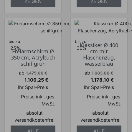
ZEIGEN
ZEIGEN
bis zu
bis zu
Klassiker Ø 400
-25%
-30%
Freiarmschirm Ø
cm mit
350 cm, Acryltuch
Flaschenzug,
schilfgrün
wasserblau
Verkaufspreis
Verkaufspreis
ab
ab
1.475,00 €
1.683,00 €
1.106,25 €
1.178,10 €
Preis
Preis
Ihr Spar-Preis
Ihr Spar-Preis
Preise inkl. ges.
Preise inkl. ges.
MwSt.
MwSt.
absolut
absolut
versandkostenfrei
versandkostenfrei
ALLE
ALLE