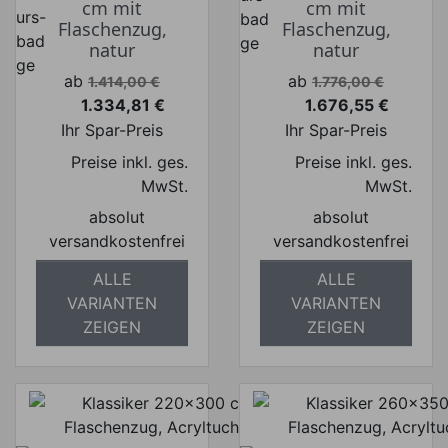
cm mit
cm mit
Flaschenzug,
Flaschenzug,
natur
natur
Verkaufspreis
Verkaufspreis
ab
ab
1.414,00 €
1.776,00 €
1.334,81 €
1.676,55 €
Preis
Preis
Ihr Spar-Preis
Ihr Spar-Preis
Preise inkl. ges.
Preise inkl. ges.
MwSt.
MwSt.
absolut
absolut
versandkostenfrei
versandkostenfrei
ALLE
ALLE
VARIANTEN
VARIANTEN
ZEIGEN
ZEIGEN