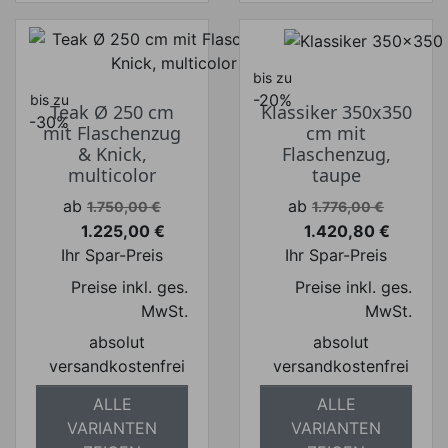
bis zu
-20%
bis zu
Teak Ø 250 cm
Klassiker 350x350
-30%
mit Flaschenzug
cm mit
& Knick,
Flaschenzug,
multicolor
taupe
Verkaufspreis
Verkaufspreis
ab
ab
1.750,00 €
1.776,00 €
1.225,00 €
1.420,80 €
Preis
Preis
Ihr Spar-Preis
Ihr Spar-Preis
Preise inkl. ges.
Preise inkl. ges.
MwSt.
MwSt.
absolut
absolut
versandkostenfrei
versandkostenfrei
ALLE
ALLE
VARIANTEN
VARIANTEN