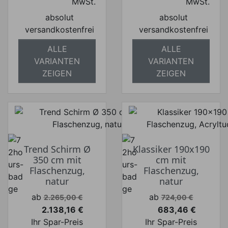
MwSt.
MwSt.
absolut
absolut
versandkostenfrei
versandkostenfrei
ALLE
ALLE
VARIANTEN
VARIANTEN
ZEIGEN
ZEIGEN
Trend Schirm Ø
Klassiker 190x190
350 cm mit
cm mit
Flaschenzug,
Flaschenzug,
natur
natur
Verkaufspreis
Verkaufspreis
ab
ab
2.265,00 €
724,00 €
2.138,16 €
683,46 €
Preis
Preis
Ihr Spar-Preis
Ihr Spar-Preis