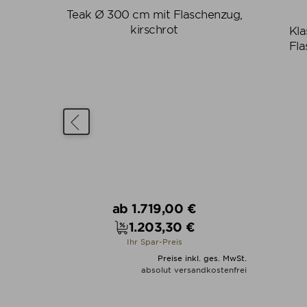
Teak Ø 300 cm mit Flaschenzug,
kirschrot
mit
Kla
lau
Fla
Verkaufspreis
ab
1.719,00 €
1.203,30 €
Preis
Ihr Spar-Preis
. ges. MwSt.
Preise inkl. ges. MwSt.
dkostenfrei
absolut versandkostenfrei
N
ALLE VARIANTEN ZEIGEN