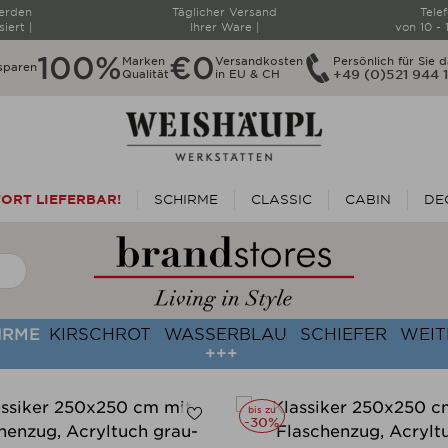
werden
Täglicher Versand
Tele
siert |
Ihrer Ware |
von 10 - 
100%
€0
Marken
Versandkosten
Persönlich für Sie d
sparen
Qualität
in EU & CH
+49 (0)521 944 
ORT LIEFERBAR!
SCHIRME
CLASSIC
CABIN
DE
HIRME
KIRSCHROT
WASSERBLAU
SCHIEFER
WEIT
+++
bis zu
-30%