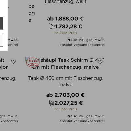
Flaschenzug, weiß
mit
efer
Verkaufspreis
ab
1.888,00 €
1.782,28 €
Preis
Ihr Spar-Preis
 ges. MwSt.
Preise inkl. ges. MwSt.
kostenfrei
absolut versandkostenfrei
N
ALLE VARIANTEN ZEIGEN
bis zu
-25%
henzug,
Teak Ø 450 cm mit Flaschenzug,
malve
Verkaufspreis
ab
2.703,00 €
2.027,25 €
Preis
Ihr Spar-Preis
 ges. MwSt.
Preise inkl. ges. MwSt.
kostenfrei
absolut versandkostenfrei
N
ALLE VARIANTEN ZEIGEN