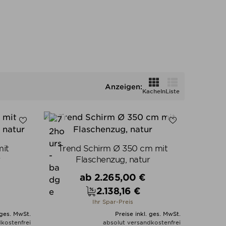
Anzeigen:
Kacheln
Liste
mit
Trend Schirm Ø 350 cm mit
r
Flaschenzug, natur
Verkaufspreis
ab
2.265,00 €
2.138,16 €
Preis
Ihr Spar-Preis
 ges. MwSt.
Preise inkl. ges. MwSt.
kostenfrei
absolut versandkostenfrei