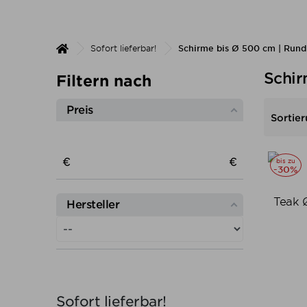
Sofort lieferbar!
Schirme bis Ø 500 cm | Rund
Schir
Filtern nach
Preis
Sortier
Preis von
Preis bis
€
€
bis zu
-30%
Teak 
Hersteller
Sofort lieferbar!