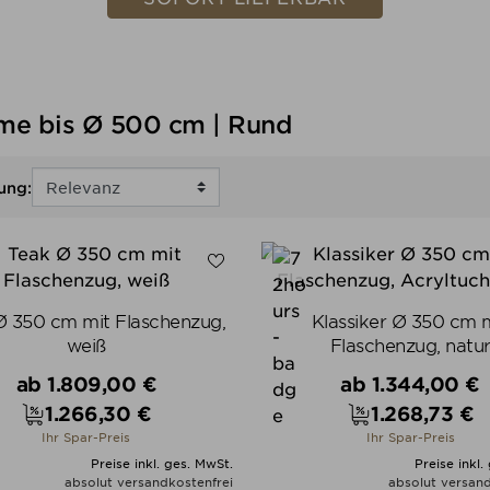
me bis Ø 500 cm | Rund
ung:
Ø 350 cm mit Flaschenzug,
Klassiker Ø 350 cm 
weiß
Flaschenzug, natu
Verkaufspreis
Verkaufspreis
ab
1.809,00 €
ab
1.344,00 €
1.266,30 €
1.268,73 €
Preis
Preis
Ihr Spar-Preis
Ihr Spar-Preis
Preise inkl. ges. MwSt.
Preise inkl.
absolut versandkostenfrei
absolut versand