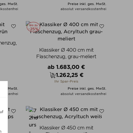
 ges. MwSt.
Preise inkl. ges. MwSt.
kostenfrei
absolut versandkostenfrei
N
ALLE VARIANTEN ZEIGEN
bis zu
-25%
henzug,
Klassiker Ø 400 cm mit
Flaschenzug, grau-meliert
Verkaufspreis
ab
1.683,00 €
1.262,25 €
Preis
Ihr Spar-Preis
 ges. MwSt.
Preise inkl. ges. MwSt.
kostenfrei
absolut versandkostenfrei
N
ALLE VARIANTEN ZEIGEN
uf
Klassiker Ø 450 cm mit
n