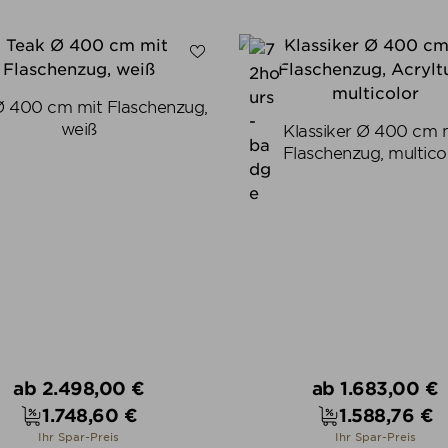
ALLE VARIANTEN ZEIGEN
ALLE VARIANTEN ZEIGE
Ø 400 cm mit Flaschenzug,
weiß
Klassiker Ø 400 cm 
Flaschenzug, multico
Verkaufspreis
Verkaufspreis
ab
2.498,00 €
ab
1.683,00 €
1.748,60 €
1.588,76 €
Preis
Preis
Ihr Spar-Preis
Ihr Spar-Preis