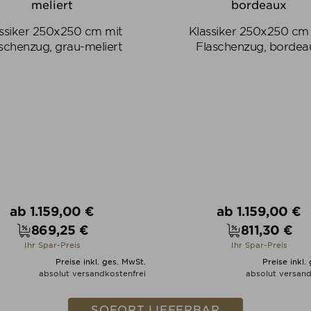
ssiker 250x250 cm mit
Klassiker 250x250 cm
schenzug, grau-meliert
Flaschenzug, bordea
Verkaufspreis
Verkaufspreis
ab
1.159,00 €
ab
1.159,00 €
869,25 €
811,30 €
Preis
Preis
Ihr Spar-Preis
Ihr Spar-Preis
Preise inkl. ges. MwSt.
Preise inkl.
absolut versandkostenfrei
absolut versand
ALLE VARIANTEN ZEIGEN
ALLE VARIANTEN ZEIGE
SOFORT LIEFERBAR