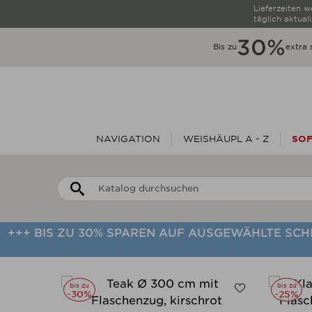
Lieferzeiten 
täglich aktuali
30%
Bis zu
extra 
NAVIGATION
WEISHÄUPL A - Z
SOF
+++ BIS ZU 30% SPAREN AUF AUSGEWÄHLTE SC
bis zu
bis zu
-30%
-25%