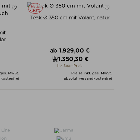
bis zu
-30%
Teak Ø 350 cm mit Volant, natur
mit
lor
Verkaufspreis
ab
1.929,00 €
1.350,30 €
Preis
Ihr Spar-Preis
 ges. MwSt.
Preise inkl. ges. MwSt.
kostenfrei
absolut versandkostenfrei
N
ALLE VARIANTEN ZEIGEN