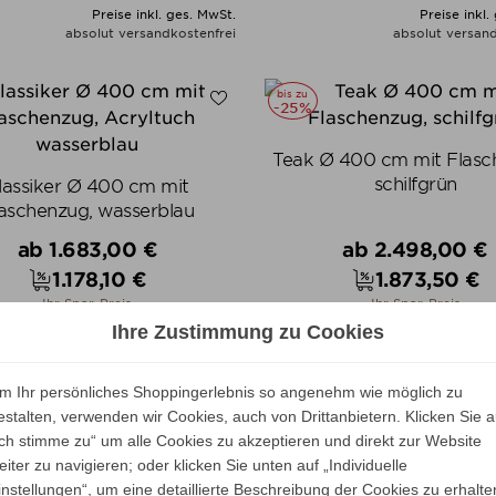
Preise inkl. ges. MwSt.
Preise inkl.
absolut versandkostenfrei
absolut versand
ALLE VARIANTEN ZEIGEN
ALLE VARIANTEN ZEIGE
bis zu
-25%
Teak Ø 400 cm mit Flasc
schilfgrün
lassiker Ø 400 cm mit
aschenzug, wasserblau
Verkaufspreis
Verkaufspreis
ab
1.683,00 €
ab
2.498,00 €
1.178,10 €
1.873,50 €
Preis
Preis
Ihr Spar-Preis
Ihr Spar-Preis
Ihre Zustimmung zu Cookies
Preise inkl. ges. MwSt.
Preise inkl.
absolut versandkostenfrei
absolut versand
ALLE VARIANTEN ZEIGEN
ALLE VARIANTEN ZEIGE
m Ihr persönliches Shoppingerlebnis so angenehm wie möglich zu
bis zu
estalten, verwenden wir Cookies, auch von Drittanbietern. Klicken Sie a
-25%
Ich stimme zu“ um alle Cookies zu akzeptieren und direkt zur Website
eiter zu navigieren; oder klicken Sie unten auf „Individuelle
Ø 400 cm mit Flaschenzug,
instellungen“, um eine detaillierte Beschreibung der Cookies zu erhalte