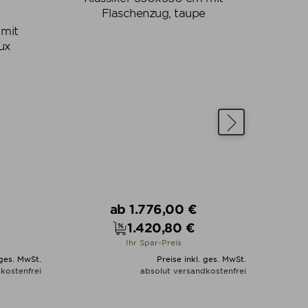
Flaschenzug, taupe
 mit
ux
Fre
Verkaufspreis
ab
1.776,00 €
1.420,80 €
Preis
Ihr Spar-Preis
 ges. MwSt.
Preise inkl. ges. MwSt.
kostenfrei
absolut versandkostenfrei
N
ALLE VARIANTEN ZEIGEN