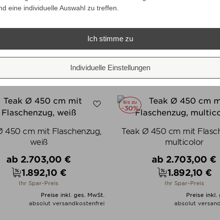
grau-meliert
Klassiker Ø 400 cm 
nd eine individuelle Auswahl zu treffen.
Flaschenzug, Rips schi
Verkaufspreis
Verkaufspreis
ab
2.498,00 €
ab
1.683,00 €
Ich stimme zu
1.873,50 €
1.262,25 €
Preis
Preis
Ihr Spar-Preis
Ihr Spar-Preis
Preise inkl. ges. MwSt.
Preise inkl.
Individuelle Einstellungen
absolut versandkostenfrei
absolut versand
ALLE VARIANTEN ZEIGEN
ALLE VARIANTEN ZEIGE
bis zu
-30%
Ø 450 cm mit Flaschenzug,
Teak Ø 450 cm mit Flasc
weiß
multicolor
Verkaufspreis
Verkaufspreis
ab
2.703,00 €
ab
2.703,00 €
1.892,10 €
1.892,10 €
Preis
Preis
Ihr Spar-Preis
Ihr Spar-Preis
Preise inkl. ges. MwSt.
Preise inkl.
absolut versandkostenfrei
absolut versand
ALLE VARIANTEN ZEIGEN
ALLE VARIANTEN ZEIGE