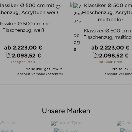
lassiker Ø 500 cm mit
Flaschenzug, weiß
Klassiker Ø 500 cm 
Flaschenzug, multico
Verkaufspreis
Verkaufspreis
ab
2.223,00 €
ab
2.223,00 €
2.098,52 €
2.098,52 €
Preis
Preis
Ihr Spar-Preis
Ihr Spar-Preis
Preise inkl. ges. MwSt.
Preise inkl.
absolut versandkostenfrei
absolut versand
ALLE VARIANTEN ZEIGEN
ALLE VARIANTEN ZEIGE
Unsere Marken