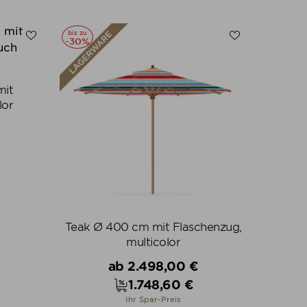
N
ALLE VARIANTEN ZEIGEN
bis zu
-30%
mit
lor
Teak Ø 400 cm mit Flaschenzug,
multicolor
Verkaufspreis
ab
2.498,00 €
1.748,60 €
Preis
Ihr Spar-Preis