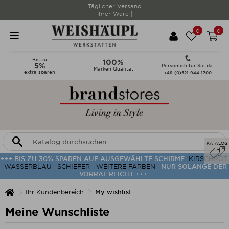
Täglicher Versand
Ihrer Ware |
0
0
Bis zu
100%
5%
Persönlich für Sie da:
Marken Qualität
extra sparen
+49 (0)521 944 1700
KATALOG
+++ BIS ZU 30% SPAREN AUF AUSGEWÄHLTE SCHIRME
KIRSCHROT
WASSERBLAU
SCHIEFER
WEITERE FARBEN
NUR SOLANGE DER
VORRAT REICHT +++
Ihr Kundenbereich
My wishlist
Meine Wunschliste