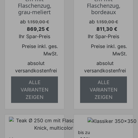
Flaschenzug,
Flaschenzug,
grau-meliert
bordeaux
Verkaufspreis
Verkaufspreis
ab
ab
1.159,00 €
1.159,00 €
869,25 €
811,30 €
Preis
Preis
Ihr Spar-Preis
Ihr Spar-Preis
Preise inkl. ges.
Preise inkl. ges.
MwSt.
MwSt.
absolut
absolut
versandkostenfrei
versandkostenfrei
ALLE
ALLE
VARIANTEN
VARIANTEN
ZEIGEN
ZEIGEN
bis zu