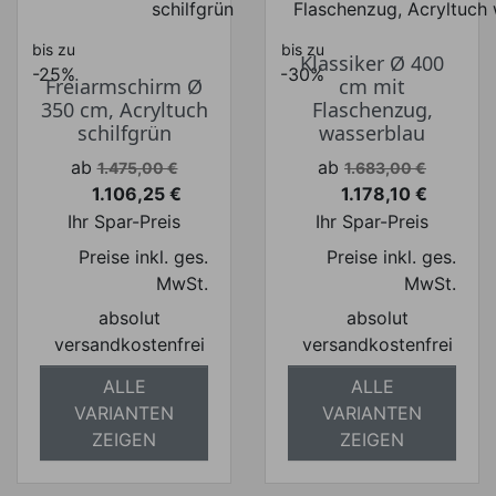
bis zu
bis zu
Klassiker Ø 400
-25%
-30%
Freiarmschirm Ø
cm mit
350 cm, Acryltuch
Flaschenzug,
schilfgrün
wasserblau
Verkaufspreis
Verkaufspreis
ab
ab
1.475,00 €
1.683,00 €
1.106,25 €
1.178,10 €
Preis
Preis
Ihr Spar-Preis
Ihr Spar-Preis
Preise inkl. ges.
Preise inkl. ges.
MwSt.
MwSt.
absolut
absolut
versandkostenfrei
versandkostenfrei
ALLE
ALLE
VARIANTEN
VARIANTEN
ZEIGEN
ZEIGEN