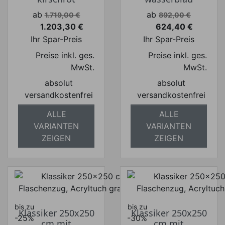
Verkaufspreis
Verkaufspreis
ab
ab
1.719,00 €
892,00 €
1.203,30 €
624,40 €
Preis
Preis
Ihr Spar-Preis
Ihr Spar-Preis
Preise inkl. ges.
Preise inkl. ges.
MwSt.
MwSt.
absolut
absolut
versandkostenfrei
versandkostenfrei
ALLE
ALLE
VARIANTEN
VARIANTEN
ZEIGEN
ZEIGEN
bis zu
bis zu
Klassiker 250x250
Klassiker 250x250
-25%
-30%
cm mit
cm mit