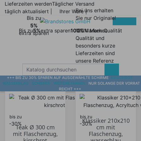
Lieferzeiten werden
Täglicher Versand
Bei uns erhalten
täglich aktualisiert |
Ihrer Ware |
Bis zu
Sie nur Originale!
5%
Bis zu
5%
extra sparen
100%
100% Marken
Marken Qualität
extra sparen
Qualität und
besonders kurze
Lieferzeiten sind
unsere Referenz
+++ BIS ZU 30% SPAREN AUF AUSGEWÄHLTE SCHIRME
KIRSCHROT
WASSERBLAU
SCHIEFER
WEITERE FARBEN
NUR SOLANGE DER VORRAT
REICHT +++
bis zu
bis zu
Klassiker 210x210
-30%
-30%
Teak Ø 300 cm
cm mit
mit Flaschenzug,
Flaschenzug,
kirschrot
wasserblau