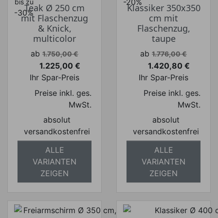
-20%
bis zu
Teak Ø 250 cm
Klassiker 350x350
-30%
mit Flaschenzug
cm mit
& Knick,
Flaschenzug,
multicolor
taupe
Verkaufspreis
Verkaufspreis
ab
ab
1.750,00 €
1.776,00 €
1.225,00 €
1.420,80 €
Preis
Preis
Ihr Spar-Preis
Ihr Spar-Preis
Preise inkl. ges.
Preise inkl. ges.
MwSt.
MwSt.
absolut
absolut
versandkostenfrei
versandkostenfrei
ALLE
ALLE
VARIANTEN
VARIANTEN
ZEIGEN
ZEIGEN