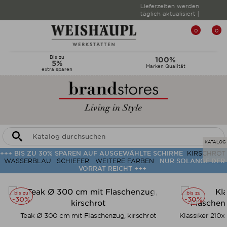
Lieferzeiten werden
täglich aktualisiert |
0
0
Bis zu
100%
5%
Marken Qualität
extra sparen
KATALOG
+++ BIS ZU 30% SPAREN AUF AUSGEWÄHLTE SCHIRME
KIRSCHROT
WASSERBLAU
SCHIEFER
WEITERE FARBEN
NUR SOLANGE DER
VORRAT REICHT +++
bis zu
bis zu
-30%
-30%
Teak Ø 300 cm mit Flaschenzug, kirschrot
Klassiker 210x