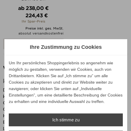
Verkaufspreis
ab
238,00 €
224,43 €
Preis
Ihr Spar-Preis
Preise inkl. ges. MwSt.
absolut versandkostenfrei
ALLE VARIANTEN ZEIGEN
Ihre Zustimmung zu Cookies
Um Ihr persönliches Shoppingerlebnis so angenehm wie
Weishäupl Cross Gartenmöbel
möglich zu gestalten, verwenden wir Cookies, auch von
Drittanbietern. Klicken Sie auf „Ich stimme zu“ um alle
klappbare Gartentische und Gartenbänke
Cookies zu akzeptieren und direkt zur Website weiter zu
navigieren; oder klicken Sie unten auf „Individuelle
Die
WEISHÄUPL CROSS
Gartenmöbel Serie ist ein
Einstellungen“, um eine detaillierte Beschreibung der Cookies
klares und funktionelles, in Teak massiv gearbeitetes
zu erhalten und eine individuelle Auswahl zu treffen.
Gartentisch und Gartenbank Programm. Optimale
Querstabilität wird durch gekreuzte Beine erzielt.
Kreuzförmig angeordnete Stahlseilverspannungen aus
Ich stimme zu
Edelstahl sorgen zusätzlich für eine hohe
Langstabilität bei den außergewöhnlichen Cross