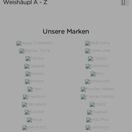

Weishäupl A - Z
Preis
Unsere Marken
Preis von
Preis bis
€
€
Hersteller