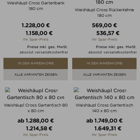
Weishäupl Cross Gartenbank
180 cm
Weishäupl Cross Rückenlehne
180 cm
Verkaufspreis
Verkaufspreis
1.228,00 €
569,00 €
1.158,00 €
536,57 €
Preis
Preis
Ihr Spar-Preis
Ihr Spar-Preis
Preise inkl. ges. MwSt.
Preise inkl. ges. MwSt.
absolut versandkostenfrei
absolut versandkostenfrei
IN DEN WARENKORB
IN DEN WARENKORB
ALLE VARIANTEN ZEIGEN
ALLE VARIANTEN ZEIGEN
Weishäupl Cross Gartentisch 80
Weishäupl Cross Gartentisch
x 80 cm
140 x 80 cm
Verkaufspreis
Verkaufspreis
ab
1.288,00 €
ab
1.749,00 €
1.214,58 €
1.649,31 €
Preis
Preis
Ihr Spar-Preis
Ihr Spar-Preis