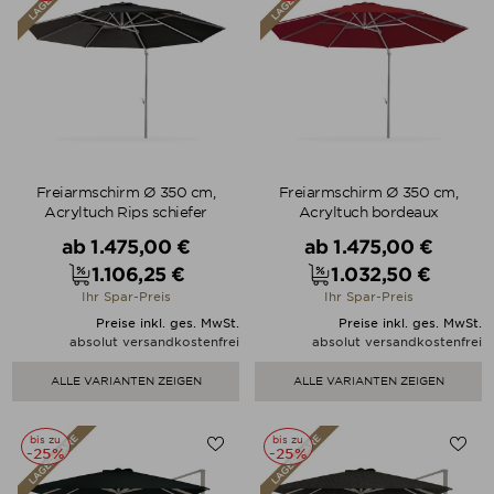
Freiarmschirm Ø 350 cm,
Freiarmschirm Ø 350 cm,
Acryltuch Rips schiefer
Acryltuch bordeaux
Verkaufspreis
Verkaufspreis
ab
1.475,00 €
ab
1.475,00 €
1.106,25 €
1.032,50 €
Preis
Preis
Ihr Spar-Preis
Ihr Spar-Preis
Preise inkl. ges. MwSt.
Preise inkl. ges. MwSt.
absolut versandkostenfrei
absolut versandkostenfrei
ALLE VARIANTEN ZEIGEN
ALLE VARIANTEN ZEIGEN
bis zu
bis zu
-25%
-25%