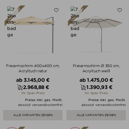
Freiarmschirm 400x400 cm,
Freiarmschirm Ø 350 cm,
Acryltuch natur
Acryltuch weiß
Verkaufspreis
Verkaufspreis
ab
3.145,00 €
ab
1.475,00 €
2.968,88 €
1.390,93 €
Preis
Preis
Ihr Spar-Preis
Ihr Spar-Preis
Preise inkl. ges. MwSt.
Preise inkl. ges. MwSt.
absolut versandkostenfrei
absolut versandkostenfrei
ALLE VARIANTEN ZEIGEN
ALLE VARIANTEN ZEIGEN