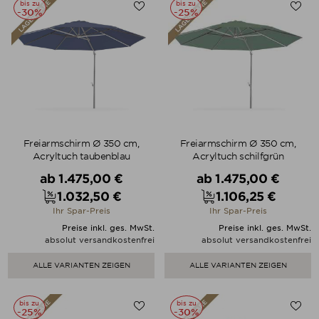
bis zu
bis zu
-30%
-25%
Freiarmschirm Ø 350 cm,
Freiarmschirm Ø 350 cm,
Acryltuch taubenblau
Acryltuch schilfgrün
Verkaufspreis
Verkaufspreis
ab
1.475,00 €
ab
1.475,00 €
1.032,50 €
1.106,25 €
Preis
Preis
Ihr Spar-Preis
Ihr Spar-Preis
Preise inkl. ges. MwSt.
Preise inkl. ges. MwSt.
absolut versandkostenfrei
absolut versandkostenfrei
ALLE VARIANTEN ZEIGEN
ALLE VARIANTEN ZEIGEN
bis zu
bis zu
-25%
-30%