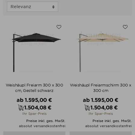
Weishäupl Freiarm 300 x 300
Weishäupl Freiarmschirm 300 x
cm, Gestell schwarz
300 cm
Verkaufspreis
Verkaufspreis
ab
1.595,00 €
ab
1.595,00 €
1.504,08 €
1.504,08 €
Preis
Preis
Ihr Spar-Preis
Ihr Spar-Preis
Preise inkl. ges. MwSt.
Preise inkl. ges. MwSt.
absolut versandkostenfrei
absolut versandkostenfrei