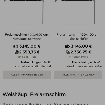
Freiarmschirm 400x400 cm,
Freiarmschirm 400x400 cm,
Acryltuch schwarz
Rips schiefer
Verkaufspreis
Verkaufspreis
ab
3.145,00 €
ab
3.145,00 €
2.358,75 €
2.358,75 €
Preis
Preis
Ihr Spar-Preis
Ihr Spar-Preis
Preise inkl. ges. MwSt.
Preise inkl. ges. MwSt.
absolut versandkostenfrei
absolut versandkostenfrei
ALLE VARIANTEN ZEIGEN
ALLE VARIANTEN ZEIGEN
Weishäupl Freiarmschirm
Professionelle Freiarm Sonnenschirme