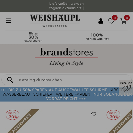
Lieferzeiten werden
täglich aktualisiert |
0
0
Bis zu
100%
30%
Marken Qualität
extra sparen
KATALOG
+++ BIS ZU 30% SPAREN AUF AUSGEWÄHLTE SCHIRME
KIRSCHROT
WASSERBLAU
SCHIEFER
WEITERE FARBEN
NUR SOLANGE DER
VORRAT REICHT +++
bis zu
bis zu
-30%
-30%