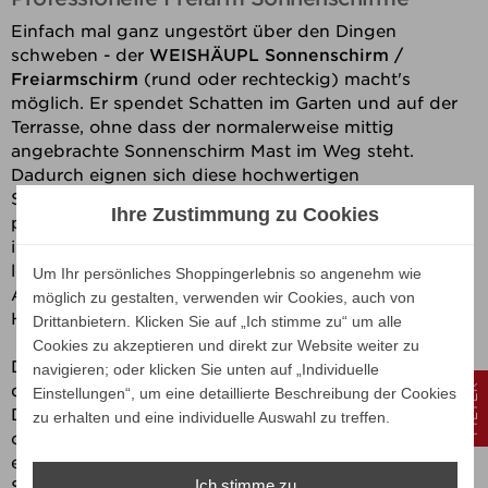
Einfach mal ganz ungestört über den Dingen
schweben - der
WEISHÄUPL Sonnenschirm /
Freiarmschirm
(rund oder rechteckig) macht's
möglich. Er spendet Schatten im Garten und auf der
Terrasse, ohne dass der normalerweise mittig
angebrachte Sonnenschirm Mast im Weg steht.
Dadurch eignen sich diese hochwertigen
Sonnenschirme hervorragend ebenso für den
Ihre Zustimmung zu Cookies
professionellen Einsatz in der Gastronomie, wie auch
im Privatbereich. Der Freiarmschirm hat einen sehr
leichtgängigen Kurbelmechanismus, dank dessen das
Um Ihr persönliches Shoppingerlebnis so angenehm wie
Aufspannen des Sonnenschirms buchstäblich im
möglich zu gestalten, verwenden wir Cookies, auch von
Handumdrehen erledigt ist.
Drittanbietern. Klicken Sie auf „Ich stimme zu“ um alle
Cookies zu akzeptieren und direkt zur Website weiter zu
Die schönste "Hängepartie" dieses Sommers gibt es in
navigieren; oder klicken Sie unten auf „Individuelle
drei Größen:
FILTER
Einstellungen“, um eine detaillierte Beschreibung der Cookies
Die Weishäupl Modelle mit Ø 350 cm bzw. 300 x 300
zu erhalten und eine individuelle Auswahl zu treffen.
cm oder 400 x 400 cm (quadratisch) werden von
einem hochwertigen Aluminiumgestell getragen. Die
Ich stimme zu
Sonnenschirme sind problemlos drehbar und auch