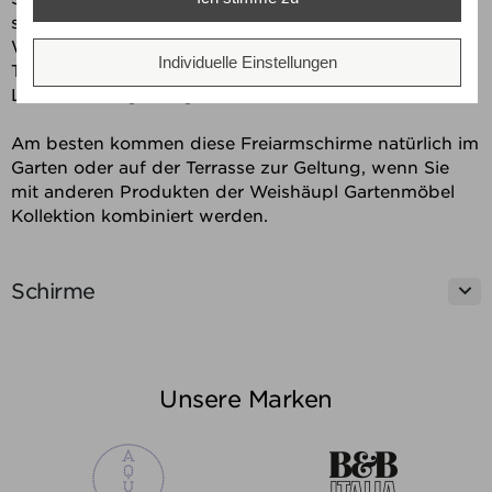
schwenkbar. Die Bespannung der Freiarmschirme aus
Weishäupl ACRYLTUCH (100% Polyacrylgewebe mit
Individuelle Einstellungen
Teflon-Ausrüstung) wird grundsätzlich mit einer
Lufthaube angefertigt.
Am besten kommen diese Freiarmschirme natürlich im
Garten oder auf der Terrasse zur Geltung, wenn Sie
mit anderen Produkten der Weishäupl Gartenmöbel
Kollektion kombiniert werden.

Schirme
Unsere Marken