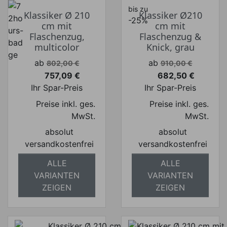
bis zu
Klassiker Ø 210
Klassiker Ø210
-25%
cm mit
cm mit
Flaschenzug,
Flaschenzug &
multicolor
Knick, grau
Verkaufspreis
Verkaufspreis
ab
ab
802,00 €
910,00 €
757,09 €
682,50 €
Preis
Preis
Ihr Spar-Preis
Ihr Spar-Preis
Preise inkl. ges.
Preise inkl. ges.
MwSt.
MwSt.
absolut
absolut
versandkostenfrei
versandkostenfrei
ALLE
ALLE
VARIANTEN
VARIANTEN
ZEIGEN
ZEIGEN