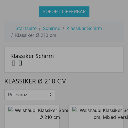
SOFORT LIEFERBAR
Startseite
Schirme
Klassiker Schirm
Klassiker Ø 210 cm
Klassiker Schirm


Preis
KLASSIKER Ø 210 CM
Preis von
Preis bis
€
€
Hersteller