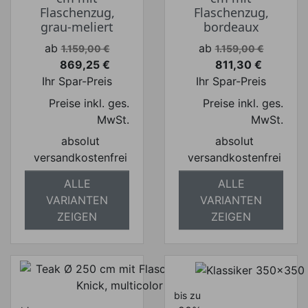
Flaschenzug,
Flaschenzug,
grau-meliert
bordeaux
Verkaufspreis
Verkaufspreis
ab
ab
1.159,00 €
1.159,00 €
869,25 €
811,30 €
Preis
Preis
Ihr Spar-Preis
Ihr Spar-Preis
Preise inkl. ges.
Preise inkl. ges.
MwSt.
MwSt.
absolut
absolut
versandkostenfrei
versandkostenfrei
ALLE
ALLE
VARIANTEN
VARIANTEN
ZEIGEN
ZEIGEN
bis zu