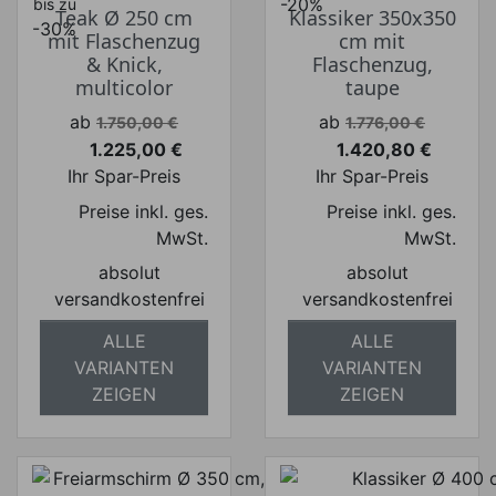
-20%
bis zu
Teak Ø 250 cm
Klassiker 350x350
-30%
mit Flaschenzug
cm mit
& Knick,
Flaschenzug,
multicolor
taupe
Verkaufspreis
Verkaufspreis
ab
ab
1.750,00 €
1.776,00 €
1.225,00 €
1.420,80 €
Preis
Preis
Ihr Spar-Preis
Ihr Spar-Preis
Preise inkl. ges.
Preise inkl. ges.
MwSt.
MwSt.
absolut
absolut
versandkostenfrei
versandkostenfrei
ALLE
ALLE
VARIANTEN
VARIANTEN
ZEIGEN
ZEIGEN