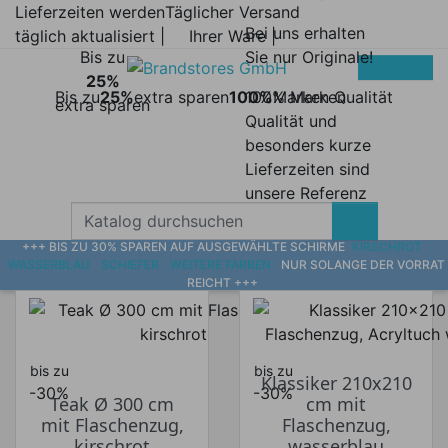
Lieferzeiten werden
Täglicher Versand
Bei uns erhalten
täglich aktualisiert |
Ihrer Ware |
Bis zu
Sie nur Originale!
25%
Bis zu
25%
extra sparen
100%
100% Marken
Marken Qualität
extra sparen
Qualität und
besonders kurze
Lieferzeiten sind
unsere Referenz
+++ BIS ZU 30% SPAREN AUF AUSGEWÄHLTE SCHIRME
KIRSCHROT
WASSERBLAU
SCHIEFER
WEITERE FARBEN
NUR SOLANGE DER VORRAT
REICHT +++
bis zu
bis zu
Klassiker 210x210
-30%
-30%
Teak Ø 300 cm
cm mit
mit Flaschenzug,
Flaschenzug,
kirschrot
wasserblau