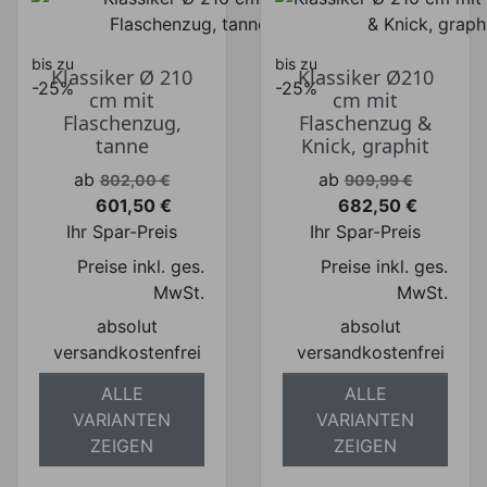
bis zu
bis zu
Klassiker Ø 210
Klassiker Ø210
-25%
-25%
cm mit
cm mit
Flaschenzug,
Flaschenzug &
tanne
Knick, graphit
Verkaufspreis
Verkaufspreis
ab
ab
802,00 €
909,99 €
601,50 €
682,50 €
Preis
Preis
Ihr Spar-Preis
Ihr Spar-Preis
Preise inkl. ges.
Preise inkl. ges.
MwSt.
MwSt.
absolut
absolut
versandkostenfrei
versandkostenfrei
ALLE
ALLE
VARIANTEN
VARIANTEN
ZEIGEN
ZEIGEN