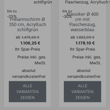
bis zu
bis zu
Klassiker Ø 400
-25%
-30%
Freiarmschirm Ø
cm mit
350 cm, Acryltuch
Flaschenzug,
schilfgrün
wasserblau
Verkaufspreis
Verkaufspreis
ab
ab
1.475,00 €
1.683,00 €
1.106,25 €
1.178,10 €
Preis
Preis
Ihr Spar-Preis
Ihr Spar-Preis
Preise inkl. ges.
Preise inkl. ges.
MwSt.
MwSt.
absolut
absolut
versandkostenfrei
versandkostenfrei
ALLE
ALLE
VARIANTEN
VARIANTEN
ZEIGEN
ZEIGEN