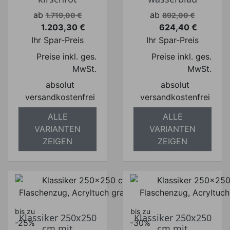
Verkaufspreis
Verkaufspreis
ab
ab
1.719,00 €
892,00 €
1.203,30 €
624,40 €
Preis
Preis
Ihr Spar-Preis
Ihr Spar-Preis
Preise inkl. ges.
Preise inkl. ges.
MwSt.
MwSt.
absolut
absolut
versandkostenfrei
versandkostenfrei
ALLE
ALLE
VARIANTEN
VARIANTEN
ZEIGEN
ZEIGEN
bis zu
bis zu
Klassiker 250x250
Klassiker 250x250
-25%
-30%
cm mit
cm mit