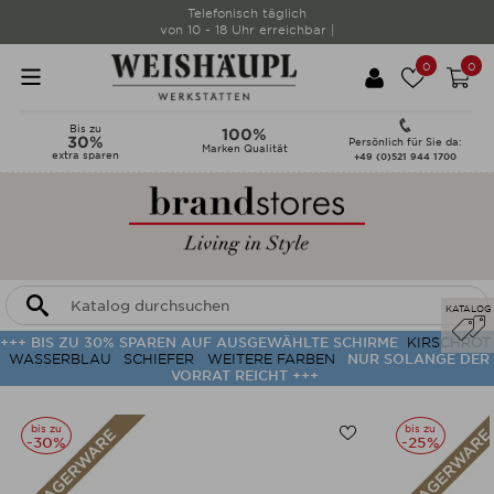
Telefonisch täglich
von 10 - 18 Uhr erreichbar |
0
0
Bis zu
100%
30%
Persönlich für Sie da:
Marken Qualität
extra sparen
+49 (0)521 944 1700
KATALOG
+++ BIS ZU 30% SPAREN AUF AUSGEWÄHLTE SCHIRME
KIRSCHROT
WASSERBLAU
SCHIEFER
WEITERE FARBEN
NUR SOLANGE DER
VORRAT REICHT +++
bis zu
bis zu
-30%
-25%