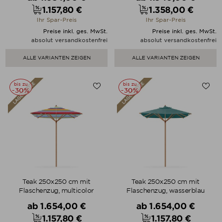
1.157,80 €
1.358,00 €
Preis
Preis
Ihr Spar-Preis
Ihr Spar-Preis
Preise inkl. ges. MwSt.
Preise inkl. ges. MwSt.
absolut versandkostenfrei
absolut versandkostenfrei
ALLE VARIANTEN ZEIGEN
ALLE VARIANTEN ZEIGEN
bis zu
bis zu
-30%
-30%
Teak 250x250 cm mit
Teak 250x250 cm mit
Flaschenzug, multicolor
Flaschenzug, wasserblau
Verkaufspreis
Verkaufspreis
ab
1.654,00 €
ab
1.654,00 €
1.157,80 €
1.157,80 €