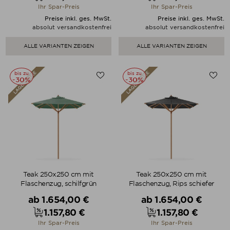
Preis
Preis
Ihr Spar-Preis
Ihr Spar-Preis
Preise inkl. ges. MwSt.
Preise inkl. ges. MwSt.
absolut versandkostenfrei
absolut versandkostenfrei
ALLE VARIANTEN ZEIGEN
ALLE VARIANTEN ZEIGEN
bis zu
bis zu
-30%
-30%
Teak 250x250 cm mit
Teak 250x250 cm mit
Flaschenzug, schilfgrün
Flaschenzug, Rips schiefer
Verkaufspreis
Verkaufspreis
ab
1.654,00 €
ab
1.654,00 €
1.157,80 €
1.157,80 €
Preis
Preis
Ihr Spar-Preis
Ihr Spar-Preis