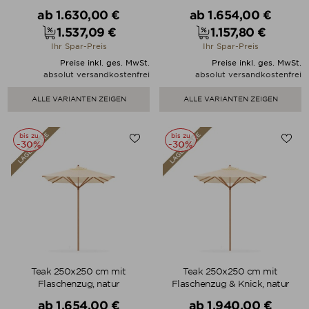
Verkaufspreis
Verkaufspreis
ab
1.630,00 €
ab
1.654,00 €
1.537,09 €
1.157,80 €
Preis
Preis
Ihr Spar-Preis
Ihr Spar-Preis
Preise inkl. ges. MwSt.
Preise inkl. ges. MwSt.
absolut versandkostenfrei
absolut versandkostenfrei
ALLE VARIANTEN ZEIGEN
ALLE VARIANTEN ZEIGEN
bis zu
bis zu
-30%
-30%
Teak 250x250 cm mit
Teak 250x250 cm mit
Flaschenzug, natur
Flaschenzug & Knick, natur
Verkaufspreis
Verkaufspreis
ab
1.654,00 €
ab
1.940,00 €