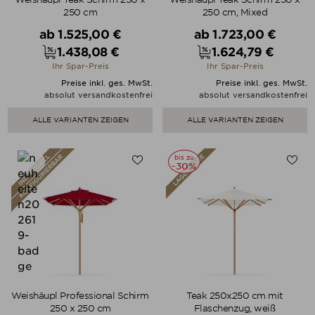
250 cm
250 cm, Mixed
Verkaufspreis
Verkaufspreis
ab
1.525,00 €
ab
1.723,00 €
1.438,08 €
1.624,79 €
Preis
Preis
Ihr Spar-Preis
Ihr Spar-Preis
Preise inkl. ges. MwSt.
Preise inkl. ges. MwSt.
absolut versandkostenfrei
absolut versandkostenfrei
ALLE VARIANTEN ZEIGEN
ALLE VARIANTEN ZEIGEN
bis zu
-30%
Weishäupl Professional Schirm
Teak 250x250 cm mit
250 x 250 cm
Flaschenzug, weiß