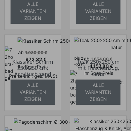
ALLE
ALLE
absolut
absolut
VARIANTEN
VARIANTEN
versandkostenfrei
versandkostenfrei
ZEIGEN
ZEIGEN
Verkaufspreis
ab
1.030,00 €
bis zu
Verkaufspreis
ab
972,32 €
1.654,00 €
Klassiker Schirm
Teak 250x250 cm
Preis
-30%
1.157,80 €
Ihr Spar-Preis
250x250 cm,
mit Flaschenzug,
Preis
Ihr Spar-Preis
Acryltuch sand
natur
Preise inkl. ges. MwSt.
Preise inkl. ges. MwSt.
absolut
ALLE
ALLE
absolut
versandkostenfrei
VARIANTEN
VARIANTEN
versandkostenfrei
ZEIGEN
ZEIGEN