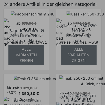
24 andere Artikel in der gleichen Kategorie:
Verkaufspreis
Verkaufspreis
ab
ab
575,00 €
1.776,00 €
Klassiker 350x350
542,80 €
1.676,55 €
Pagodenschirm Ø
cm mit
Preis
Preis
Ihr Spar-Preis
Ihr Spar-Preis
240 cm mit Holz-
Flaschenzug,
Stamm, Natur
natur
Preise inkl. ges. MwSt.
Preise inkl. ges. MwSt.
ALLE
ALLE
absolut
absolut
VARIANTEN
VARIANTEN
versandkostenfrei
versandkostenfrei
ZEIGEN
ZEIGEN
bis zu
Verkaufspreis
ab
1.929,00 €
-30%
bis zu
Verkaufspreis
ab
1.350,30 €
1.940,00 €
Teak 250x250 cm
Preis
-30%
1.358,00 €
Ihr Spar-Preis
Teak Ø 350 cm
mit Flaschenzug
Preis
Ihr Spar-Preis