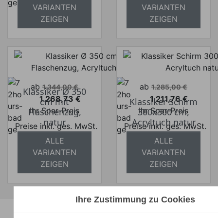
VARIANTEN
VARIANTEN
versandkostenfrei
ZEIGEN
ZEIGEN
Verkaufspreis
Verkaufspreis
ab
ab
1.344,00 €
1.285,00 €
Klassiker Ø 350
1.268,73 €
1.211,76 €
cm mit
Klassiker Schirm
Preis
Preis
Ihr Spar-Preis
Ihr Spar-Preis
Flaschenzug,
300x300 cm,
natur
Acryltuch natur
Preise inkl. ges. MwSt.
Preise inkl. ges. MwSt.
ALLE
ALLE
absolut
absolut
VARIANTEN
VARIANTEN
versandkostenfrei
versandkostenfrei
ZEIGEN
ZEIGEN
Ihre Zustimmung zu Cookies
Unsere Marken