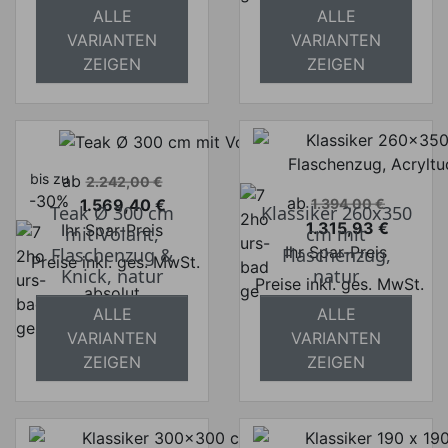
ALLE
ALLE
absolut
versandkostenfrei
VARIANTEN
VARIANTEN
versandkostenfrei
ZEIGEN
ZEIGEN
bis zu
Verkaufspreis
ab
2.242,00 €
-30%
Verkaufspreis
ab
1.569,40 €
1.394,00 €
Teak Ø 300 cm
Klassiker 260x350
Preis
1.315,93 €
Ihr Spar-Preis
mit Volant,
cm mit
Preis
Ihr Spar-Preis
Flaschenzug &
Flaschenzug,
Preise inkl. ges. MwSt.
Knick, natur
natur
Preise inkl. ges. MwSt.
absolut
ALLE
ALLE
absolut
versandkostenfrei
VARIANTEN
VARIANTEN
versandkostenfrei
ZEIGEN
ZEIGEN