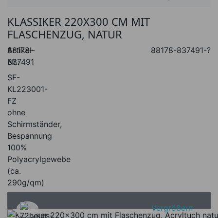
KLASSIKER 220X300 CM MIT
FLASCHENZUG, NATUR
Artikel-
88178-
88178-837491-?
Nr.:
837491
SF-
KL223001-
FZ
ohne
Schirmständer,
Bespannung
100%
Polyacrylgewebe
(ca.
290g/qm)
Vergrößern