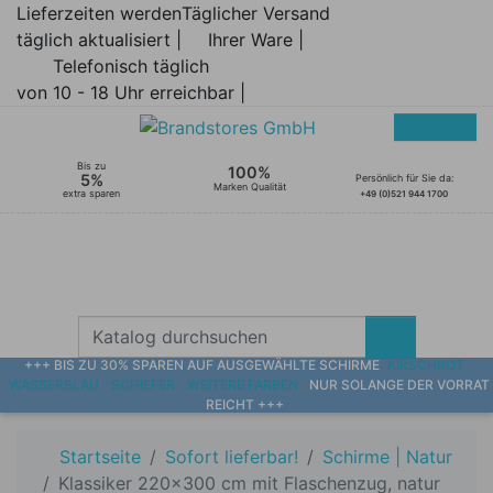
Lieferzeiten werden
Täglicher Versand
täglich aktualisiert |
Ihrer Ware |
Telefonisch täglich
von 10 - 18 Uhr erreichbar |
Bis zu
100%
5%
Persönlich für Sie da:
Marken Qualität
extra sparen
+49 (0)521 944 1700
+++ BIS ZU 30% SPAREN AUF AUSGEWÄHLTE SCHIRME
KIRSCHROT
WASSERBLAU
SCHIEFER
WEITERE FARBEN
NUR SOLANGE DER VORRAT
REICHT +++
Startseite
Sofort lieferbar!
Schirme | Natur
Klassiker 220x300 cm mit Flaschenzug, natur