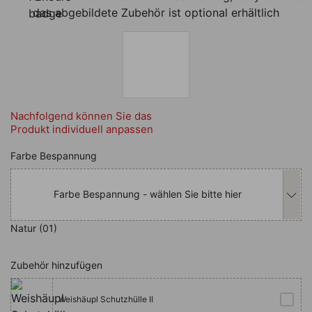
das abgebildete Zubehör ist optional erhältlich
Nachfolgend können Sie das
Produkt individuell anpassen
Nachfolgend können Sie das Produkt i
Farbe Bespannung
Farbe Bespannung - wählen Sie bitte hier
Natur (01)
Zubehör hinzufügen
Weishäupl Schutzhülle II