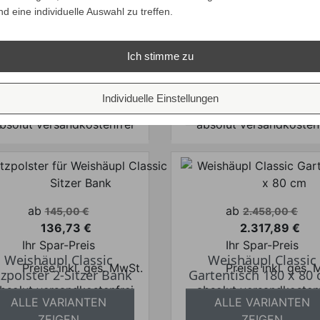
nd eine individuelle Auswahl zu treffen.
Verkaufspreis
Verkaufspreis
ab
ab
860,00 €
1.675,00 €
Classic Gartentisch
Weishäupl Classic
Ich stimme zu
810,98 €
1.579,53 €
hmiedeeisen Ø 65 cm
Gartentisch 140 x 80
Preis
Preis
Ihr Spar-Preis
Ihr Spar-Preis
ALLE VARIANTEN
ALLE VARIANTEN
Individuelle Einstellungen
Preise inkl. ges. MwSt.
Preise inkl. ges.
ZEIGEN
ZEIGEN
bsolut versandkostenfrei
absolut versandkosten
Verkaufspreis
Verkaufspreis
ab
ab
145,00 €
2.458,00 €
136,73 €
2.317,89 €
Preis
Preis
Ihr Spar-Preis
Ihr Spar-Preis
Weishäupl Classic
Weishäupl Classic
Preise inkl. ges. MwSt.
Preise inkl. ges.
tzpolster 2-Sitzer Bank
Gartentisch 180 x 80
bsolut versandkostenfrei
absolut versandkosten
ALLE VARIANTEN
ALLE VARIANTEN
ZEIGEN
ZEIGEN