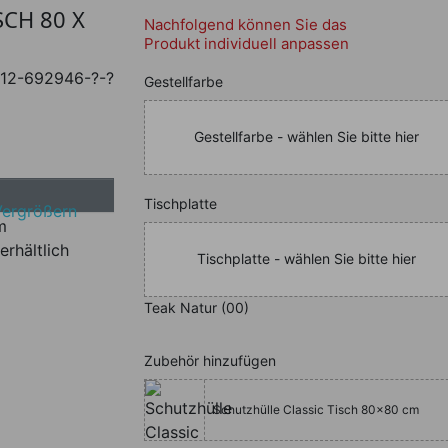
CH 80 X
Nachfolgend können Sie das
Produkt individuell anpassen
12-692946-?-?
Nachfolgend können Sie da
Gestellfarbe
Gestellfarbe - wählen Sie bitte hier
Nachfolgend können Sie da
Tischplatte
Vergrößern
erhältlich
Tischplatte - wählen Sie bitte hier
Teak Natur (00)
Zubehör hinzufügen
Schutzhülle Classic Tisch 80x80 cm