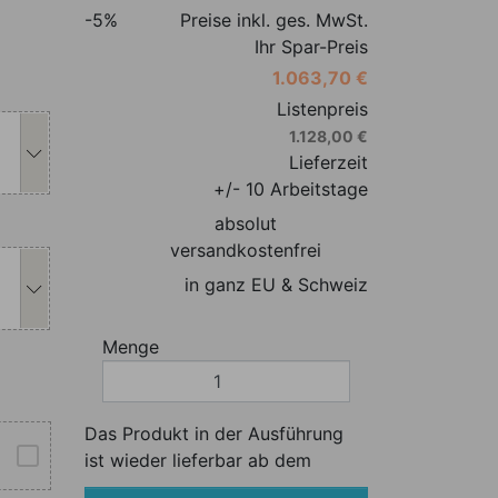
-5%
Preise inkl. ges. MwSt.
Ihr Spar-Preis
1.063,70 €
s Produkt individuell anpassen
Listenpreis
1.128,00 €
Lieferzeit
+/- 10 Arbeitstage
absolut
s Produkt individuell anpassen
versandkostenfrei
in ganz EU & Schweiz
Menge
Das Produkt in der Ausführung
ist wieder lieferbar ab dem