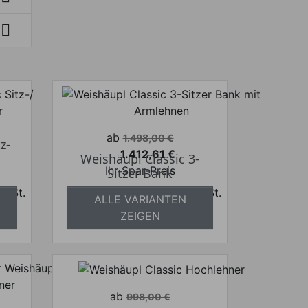

Verkaufspreis
ab
1.498,00 €
z-
1.412,61 €
Weishäupl Classic 3-
Preis
Ihr Spar-Preis
Sitzer Bank
 MwSt.
Preise inkl. ges. MwSt.
ALLE VARIANTEN
frei
absolut versandkostenfrei
ZEIGEN
Verkaufspreis
ab
998,00 €