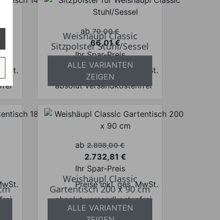
Verkaufspreis
ab
70,00 €
Weishäupl Classic
66,01 €
 cm
Sitzpolster Stuhl/Sessel
Preis
Ihr Spar-Preis
ALLE VARIANTEN
 MwSt.
Preise inkl. ges. MwSt.
ZEIGEN
frei
absolut versandkostenfrei
Verkaufspreis
ab
2.898,00 €
2.732,81 €
Preis
Ihr Spar-Preis
Weishäupl Classic
 MwSt.
Preise inkl. ges. MwSt.
 cm
Gartentisch 200 x 90 cm
frei
absolut versandkostenfrei
ALLE VARIANTEN
ZEIGEN