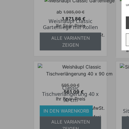
u
Verkaufspreis
ab
1.985,00 €
1.871,86 €
Weishäupl Classic
Preis
Ihr Spar-Preis
Gartenliege mit Rollen
Sc
Preise inkl. ges. MwSt.
ALLE VARIANTEN
absolut versandkostenfrei
ZEIGEN
a
Verkaufspreis
595,00 €
Classic
561,09 €
Tischverlängerung 40 x
Preis
Ihr Spar-Preis
90 cm
Preise inkl. ges. MwSt.
Si
IN DEN WARENKORB
absolut versandkostenfrei
a
ALLE VARIANTEN
ZEIGEN