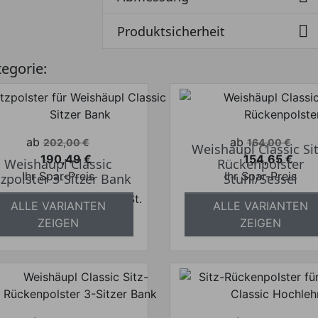

Produktsicherheit
tegorie:
Verkaufspreis
Verkaufspreis
ab
ab
202,00 €
164,00 €
Weishäupl Classic Sit
190,49 €
154,65 €
Weishäupl Classic
Rückenpolster
Preis
Preis
Ihr Spar-Preis
Ihr Spar-Preis
tzpolster 3-Sitzer Bank
Stuhl/Sessel
Preise inkl. ges. MwSt.
Preise inkl. ges.
ALLE VARIANTEN
ALLE VARIANTEN
bsolut versandkostenfrei
absolut versandkosten
ZEIGEN
ZEIGEN