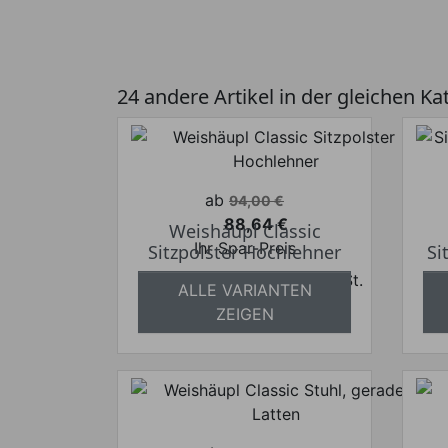
24 andere Artikel in der gleichen Ka
Verkaufspreis
ab
94,00 €
88,64 €
Weishäupl Classic
Preis
Ihr Spar-Preis
Sitzpolster Hochlehner
Si
Preise inkl. ges. MwSt.
ALLE VARIANTEN
absolut versandkostenfrei
a
ZEIGEN