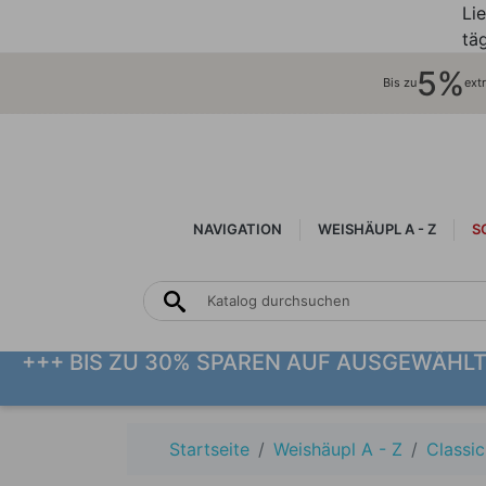
Li
täg
5%
Bis zu
ext
NAVIGATION
WEISHÄUPL A - Z
S
+++ BIS ZU 30% SPAREN AUF AUSGEWÄHL
Startseite
Weishäupl A - Z
Classic