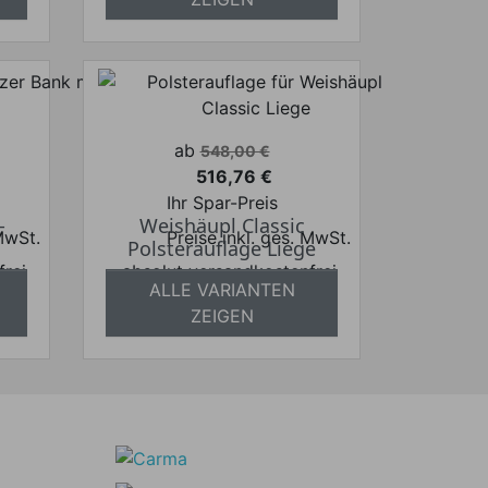
Verkaufspreis
ab
548,00 €
516,76 €
Preis
Ihr Spar-Preis
-
Weishäupl Classic
 MwSt.
Preise inkl. ges. MwSt.
Polsterauflage Liege
frei
absolut versandkostenfrei
ALLE VARIANTEN
ZEIGEN