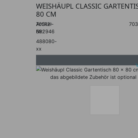
WEISHÄUPL CLASSIC GARTENTIS
80 CM
Artikel-
70312-
703
Nr.:
692946
488080-
xx
das abgebildete Zubehör ist optional 