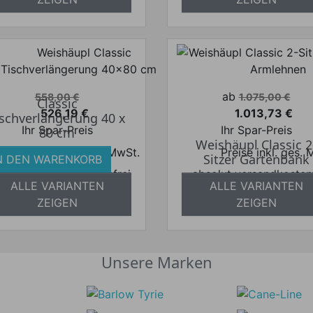
Verkaufspreis
Verkaufspreis
ab
558,00 €
1.075,00 €
Classic
526,19 €
1.013,73 €
ischverlängerung 40 x
Preis
Preis
Ihr Spar-Preis
Ihr Spar-Preis
80 cm
Weishäupl Classic 2
Preise inkl. ges. MwSt.
Preise inkl. ges.
Sitzer Gartenbank
N DEN WARENKORB
bsolut versandkostenfrei
absolut versandkosten
ALLE VARIANTEN
ALLE VARIANTEN
ZEIGEN
ZEIGEN
Unsere Marken