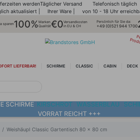
eferzeiten werden
Täglicher Versand
Telefonisch täglich
lich aktualisiert |
Ihrer Ware |
von 10 - 18 Uhr erreichb
100%
€0
Persönlich für Sie da:
Marken
Versandkosten
ra sparen
+49 (0)521 944 1700
Qualität
in EU & CH
P
Prod
OFORT LIEFERBAR!
SCHIRME
CLASSIC
CABIN
DECK
NEUHEITEN
TE SCHIRME
KIRSCHROT
WASSERBLAU
SCHI
VORRAT REICHT +++
Weishäupl Classic Gartentisch 80 x 80 cm