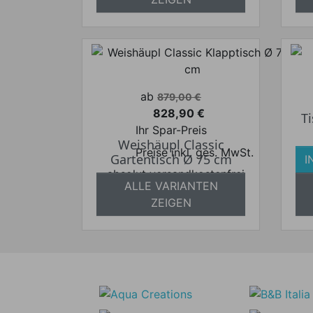
Verkaufspreis
ab
879,00 €
828,90 €
T
Preis
Ihr Spar-Preis
Weishäupl Classic
Preise inkl. ges. MwSt.
Gartentisch Ø 75 cm
I
absolut versandkostenfrei
a
ALLE VARIANTEN
ZEIGEN