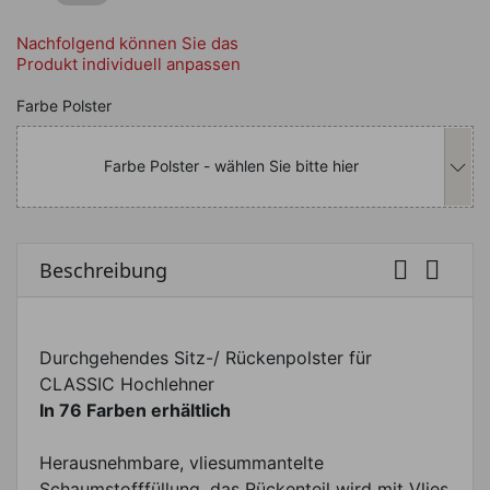
HIER SOFORT VERFÜGBAR ANZEIGEN
Nachfolgend können Sie das
Produkt individuell anpassen
Nachfolgend können Sie das Produkt i
Farbe Polster
Farbe Polster - wählen Sie bitte hier


Beschreibung
Durchgehendes Sitz-/ Rückenpolster für
CLASSIC Hochlehner
In 76 Farben erhältlich
Herausnehmbare, vliesummantelte
Schaumstofffüllung, das Rückenteil wird mit Vlies