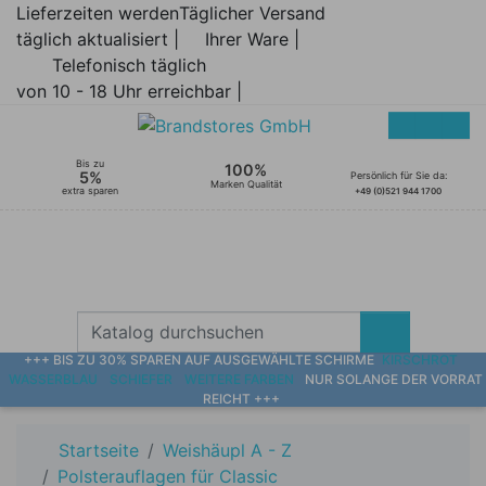
Lieferzeiten werden
Täglicher Versand
täglich aktualisiert |
Ihrer Ware |
Telefonisch täglich
von 10 - 18 Uhr erreichbar |
Bis zu
100%
5%
Persönlich für Sie da:
Marken Qualität
extra sparen
+49 (0)521 944 1700
+++ BIS ZU 30% SPAREN AUF AUSGEWÄHLTE SCHIRME
KIRSCHROT
WASSERBLAU
SCHIEFER
WEITERE FARBEN
NUR SOLANGE DER VORRAT
REICHT +++
Startseite
Weishäupl A - Z
Polsterauflagen für Classic