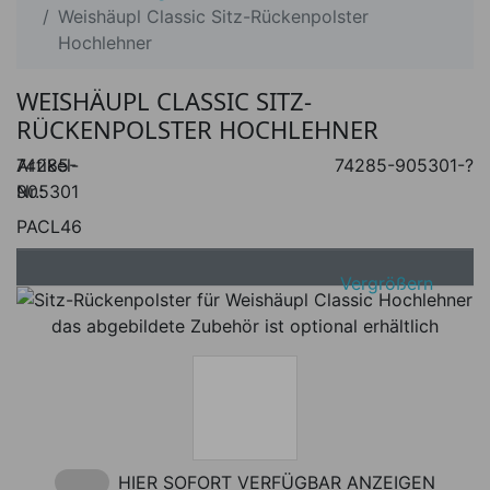
Weishäupl Classic Sitz-Rückenpolster
Hochlehner
WEISHÄUPL CLASSIC SITZ-
RÜCKENPOLSTER HOCHLEHNER
Artikel-
74285-
74285-905301-?
Nr.:
905301
PACL46
Vergrößern
das abgebildete Zubehör ist optional erhältlich
HIER SOFORT VERFÜGBAR ANZEIGEN