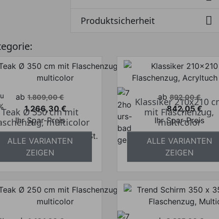

Produktsicherheit
tegorie:
zu
Verkaufspreis
Verkaufspreis
ab
ab
1.809,00 €
892,00 €
Klassiker 210x210 
%
1.266,30 €
842,05 €
Teak Ø 350 cm mit
mit Flaschenzug,
Preis
Preis
Ihr Spar-Preis
Ihr Spar-Preis
aschenzug, multicolor
multicolor
Preise inkl. ges. MwSt.
Preise inkl. ges.
ALLE VARIANTEN
ALLE VARIANTEN
bsolut versandkostenfrei
absolut versandkosten
ZEIGEN
ZEIGEN