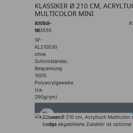
KLASSIKER Ø 210 CM, ACRYLTU
MULTICOLOR MINI
Artikel-
93723-
9
Nr.:
951555
SF-
KL210030
ohne
Schirmständer,
Bespannung
100%
Polyacrylgewebe
(ca.
290g/qm)
das abgebildete Zubehör ist optional 