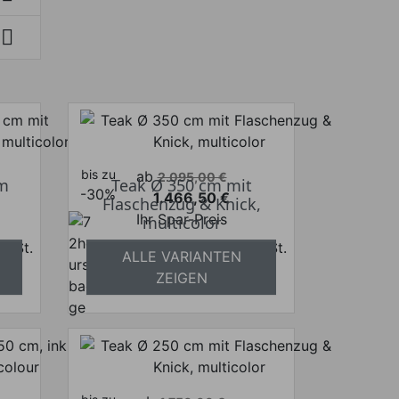

bis zu
Verkaufspreis
ab
2.095,00 €
cm
Teak Ø 350 cm mit
-30%
1.466,50 €
Flaschenzug & Knick,
Preis
Ihr Spar-Preis
multicolor
 MwSt.
Preise inkl. ges. MwSt.
ALLE VARIANTEN
frei
absolut versandkostenfrei
ZEIGEN