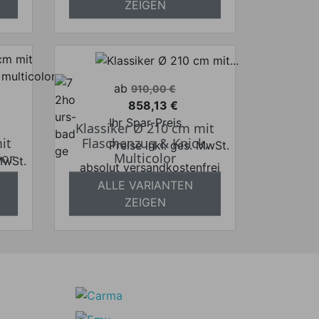
ZEIGEN
Verkaufspreis
ab
910,00 €
858,13 €
Preis
Ihr Spar-Preis
Klassiker Ø 210 cm mit
it
Flaschenzug & Knick,
Preise inkl. ges. MwSt.
lor
Multicolor
 MwSt.
absolut versandkostenfrei
frei
ALLE VARIANTEN
ZEIGEN