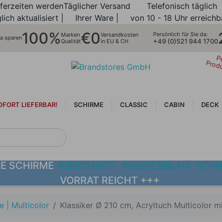
eferzeiten werden
Täglicher Versand
Telefonisch täglich
lich aktualisiert |
Ihrer Ware |
von 10 - 18 Uhr erreichb
100%
€0
Persönlich für Sie da:
Marken
Versandkosten
ra sparen
+49 (0)521 944 1700
Qualität
in EU & CH
P
Prod
OFORT LIEFERBAR!
SCHIRME
CLASSIC
CABIN
DECK
NEUHEITEN
TE SCHIRME
KIRSCHROT
WASSERBLAU
SCHI
VORRAT REICHT +++
e | Multicolor
Klassiker Ø 210 cm, Acryltuch Multicolor mi