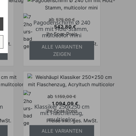
Verkaufspreis
ab
575,00 €
Pagodenschirm Ø 240
542,80 €
cm mit Holz-Stamm,
Preis
Ihr Spar-Preis
lor
multicolor mini
 MwSt.
Preise inkl. ges. MwSt.
ALLE VARIANTEN
frei
absolut versandkostenfrei
ZEIGEN
Verkaufspreis
ab
1.159,00 €
1.094,09 €
cm
Klassiker 250x250 cm
Preis
Ihr Spar-Preis
mit Flaschenzug,
multicolor
 MwSt.
Preise inkl. ges. MwSt.
frei
absolut versandkostenfrei
ALLE VARIANTEN