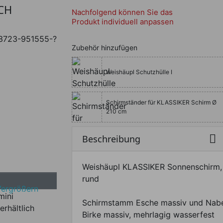
CH
Nachfolgend können Sie das
Produkt individuell anpassen
3723-951555-?
Zubehör hinzufügen
Weishäupl Schutzhülle I
Schirmständer für KLASSIKER Schirm Ø
210 cm

Beschreibung
Weishäupl KLASSIKER Sonnenschirm,
rund
Vergrößern
Schirmstamm Esche massiv und Nab
erhältlich
Birke massiv, mehrlagig wasserfest