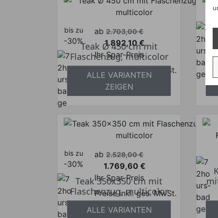
u
bis zu
Verkaufspreis
ab
2.703,00 €
-30%
1.892,10 €
Teak Ø 450 cm mit
K
Preis
Ihr Spar-Preis
Flaschenzug, multicolor
Fl
Preise inkl. ges. MwSt.
ALLE VARIANTEN
absolut versandkostenfrei
a
ZEIGEN
bis zu
Verkaufspreis
ab
2.528,00 €
-30%
1.769,60 €
K
Preis
Ihr Spar-Preis
Teak 350x350 cm mit
mi
Flaschenzug, multicolor
Preise inkl. ges. MwSt.
absolut versandkostenfrei
ALLE VARIANTEN