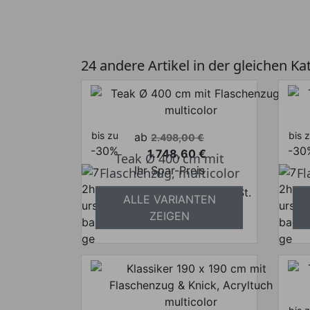
24 andere Artikel in der gleichen Ka
bis zu
Verkaufspreis
bis 
ab
2.498,00 €
-30%
-30
1.748,60 €
Teak Ø 400 cm mit
Preis
Ihr Spar-Preis
Flaschenzug, multicolor
Fl
Preise inkl. ges. MwSt.
ALLE VARIANTEN
absolut versandkostenfrei
a
ZEIGEN