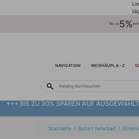
Li
täg
5%
Bis zu
ext
NAVIGATION
WEISHÄUPL A - Z
S
+++ BIS ZU 30% SPAREN AUF AUSGEWÄHL
Startseite
Sofort lieferbar!
Schirm