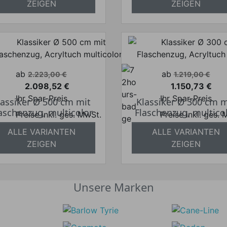
bsolut versandkostenfrei
ZEIGEN
ZEIGEN
Verkaufspreis
Verkaufspreis
ab
ab
2.223,00 €
1.219,00 €
2.098,52 €
1.150,73 €
Preis
Preis
Ihr Spar-Preis
Ihr Spar-Preis
lassiker Ø 500 cm mit
Klassiker Ø 300 cm m
aschenzug, multicolor
Flaschenzug, multico
Preise inkl. ges. MwSt.
Preise inkl. ges.
bsolut versandkostenfrei
absolut versandkosten
ALLE VARIANTEN
ALLE VARIANTEN
ZEIGEN
ZEIGEN
Unsere Marken