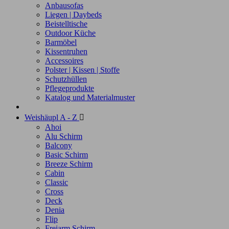
Anbausofas
Liegen | Daybeds
Beistelltische
Outdoor Küche
Barmöbel
Kissentruhen
Accessoires
Polster | Kissen | Stoffe
Schutzhüllen
Pflegeprodukte
Katalog und Materialmuster
Weishäupl A - Z

Ahoi
Alu Schirm
Balcony
Basic Schirm
Breeze Schirm
Cabin
Classic
Cross
Deck
Denia
Flip
Freiarm Schirm