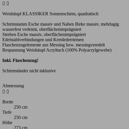


Weishäupl KLASSIKER Sonnenschirm, quadratisch
Schirmstamm Esche massiv und Naben Birke massiv, mehrlagig
wasserfest verleimt, oberflächenimprägniert
Streben Esche massiv, oberflächenimprägniert
Edelstahlverbindungen und Kernlederriemen
Flaschenzugelemente aus Messing bzw. messingveredelt
Bespannung Weishäupl Acryltuch (100% Polyacrylgewebe)
Inkl. Flaschenzug!
Schirmständer nicht inklusive
Abmessung


Breite
250 cm
Tiefe
250 cm
Höhe
273 cm