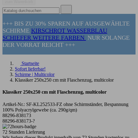
zum Warenkorb
+++ BIS ZU 30% SPAREN AUF AUSGEWÄHLTE
SCHIRME
KIRSCHROT
WASSERBLAU
SCHIEFER
WEITERE FARBEN
NUR SOLANGE
DER VORRAT REICHT +++
Startseite
Sofort lieferbar!
Schirme | Multicolor
Klassiker 250x250 cm mit Flaschenzug, multicolor
Klassiker 250x250 cm mit Flaschenzug, multicolor
Artikel-Nr.:
SF-KL252533-FZ ohne Schirmständer, Bespannung
100% Polyacrylgewebe (ca. 290g/qm)
88296-838173
88296-838173-?
72 Stunden Lieferung
Wir liefern dieses Produkt innerhalb von 72 Stunden kostenlos zu