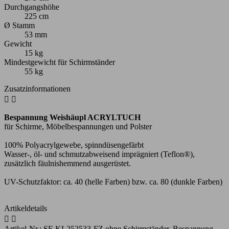
Durchgangshöhe
225 cm
Ø Stamm
53 mm
Gewicht
15 kg
Mindestgewicht für Schirmständer
55 kg
Zusatzinformationen


Bespannung Weishäupl ACRYLTUCH
für Schirme, Möbelbespannungen und Polster
100% Polyacrylgewebe, spinndüsengefärbt
Wasser-, öl- und schmutzabweisend imprägniert (Teflon®),
zusätzlich fäulnishemmend ausgerüstet.
UV-Schutzfaktor: ca. 40 (helle Farben) bzw. ca. 80 (dunkle Farben)
Artikeldetails


Artikel-Nr.:
SF-KL252533-FZ ohne Schirmständer, Bespannung