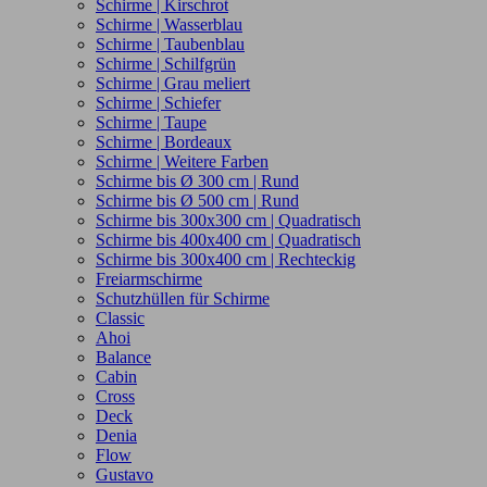
Schirme | Kirschrot
Schirme | Wasserblau
Schirme | Taubenblau
Schirme | Schilfgrün
Schirme | Grau meliert
Schirme | Schiefer
Schirme | Taupe
Schirme | Bordeaux
Schirme | Weitere Farben
Schirme bis Ø 300 cm | Rund
Schirme bis Ø 500 cm | Rund
Schirme bis 300x300 cm | Quadratisch
Schirme bis 400x400 cm | Quadratisch
Schirme bis 300x400 cm | Rechteckig
Freiarmschirme
Schutzhüllen für Schirme
Classic
Ahoi
Balance
Cabin
Cross
Deck
Denia
Flow
Gustavo