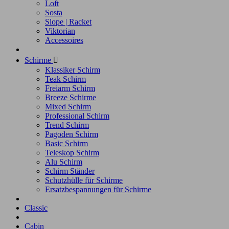
Loft
Sosta
Slope | Racket
Viktorian
Accessoires
Schirme

Klassiker Schirm
Teak Schirm
Freiarm Schirm
Breeze Schirme
Mixed Schirm
Professional Schirm
Trend Schirm
Pagoden Schirm
Basic Schirm
Teleskop Schirm
Alu Schirm
Schirm Ständer
Schutzhülle für Schirme
Ersatzbespannungen für Schirme
Classic
Cabin