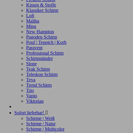
Kissen & Stoffe
Klassiker Schirm
Loft
Maliha
Minu
New Hampton
Pagoden Schirm
Pouf | Teppich | Korb
Paravent
Professional Schirm
Schirmständer
Slope
Teak Schirm
Teleskop Schirm
Teva
Trend Schirm
Trio
Vapio
Viktorian
Sofort lieferbar!

Schirme | Weiß
Schirme | Natur
Schirme | Multicolor