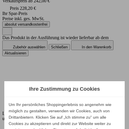
Verkaufspreis
ab
242,00 €
Preis
228,20 €
Ihr Spar-Preis
Preise inkl. ges. MwSt.
absolut versandkostenfrei
Das Produkt in der Ausführung ist wieder lieferbar ab dem
Zubehör auswählen
Schließen
In den Warenkorb
Ihre Zustimmung zu Cookies
Um Ihr persönliches Shoppingerlebnis so angenehm wie
möglich zu gestalten, verwenden wir Cookies, auch von
Lassen Sie sich beraten, oder bestellen Sie direkt bei Herrn Grewe
Drittanbietern. Klicken Sie auf „Ich stimme zu“ um alle
unter Tel.:
Cookies zu akzeptieren und direkt zur Website weiter zu
+49 (0)521 944 1700