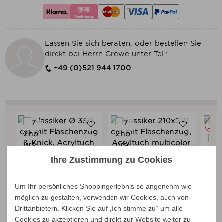
Lassen Sie sich beraten, oder bestellen Sie
direkt bei Herrn Grewe unter Tel.:
+49 (0)521 944 1700
bis z
-30
Klassiker 210x210 cm mit
Te
Verkaufspreis
ab
892,00 €
Ihre Zustimmung zu Cookies
Flaschenzug, multicolor
Flas
Klassiker Ø 350 cm mit
842,05 €
Verkaufspreis
ab
1.630,00 €
Preis
Flaschenzug & Knick,
1.538,72 €
multicolor
Preis
Um Ihr persönliches Shoppingerlebnis so angenehm wie
möglich zu gestalten, verwenden wir Cookies, auch von
Drittanbietern. Klicken Sie auf „Ich stimme zu“ um alle
Cookies zu akzeptieren und direkt zur Website weiter zu