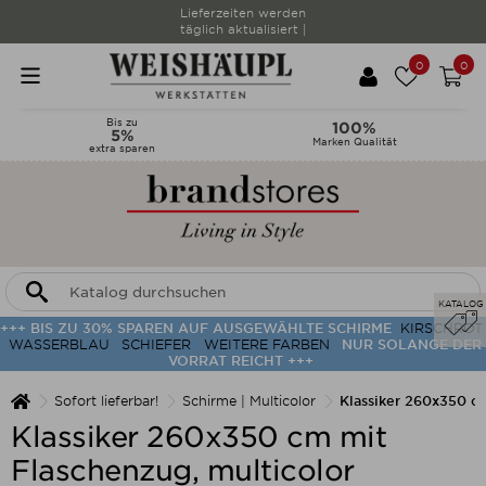
Lieferzeiten werden
täglich aktualisiert |
0
0
Bis zu
100%
5%
Marken Qualität
extra sparen
KATALOG
+++ BIS ZU 30% SPAREN AUF AUSGEWÄHLTE SCHIRME
KIRSCHROT
WASSERBLAU
SCHIEFER
WEITERE FARBEN
NUR SOLANGE DER
VORRAT REICHT +++
Sofort lieferbar!
Schirme | Multicolor
Klassiker 260x350 cm
Klassiker 260x350 cm mit
Flaschenzug, multicolor