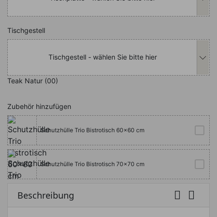
Nachfolgend können Sie das Produkt i
Tischgestell
Tischgestell - wählen Sie bitte hier
Teak Natur (00)
Zubehör hinzufügen
Schutzhülle Trio Bistrotisch 60x60 cm
Schutzhülle Trio Bistrotisch 70x70 cm


Beschreibung