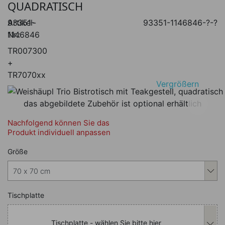
QUADRATISCH
Artikel-
93351-
93351-1146846-?-?
Nr.:
1146846
TR007300
+
TR7070xx
Vergrößern
das abgebildete Zubehör ist optional erhältlich
Nachfolgend können Sie das
Produkt individuell anpassen
Nachfolgend können Sie das Produkt i
Größe
Nachfolgend können Sie das Produkt i
Tischplatte
Tischplatte - wählen Sie bitte hier