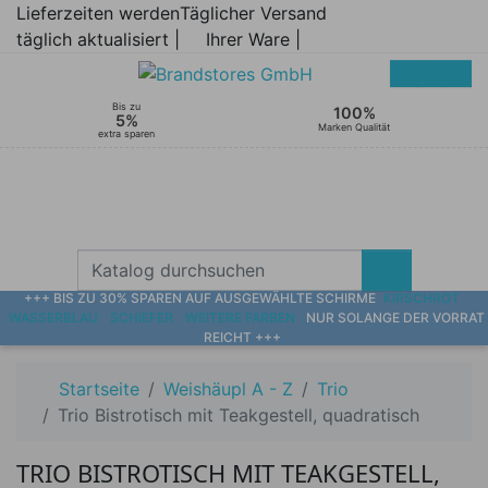
Lieferzeiten werden
Täglicher Versand
täglich aktualisiert |
Ihrer Ware |
Bis zu
100%
5%
Marken Qualität
extra sparen
+++ BIS ZU 30% SPAREN AUF AUSGEWÄHLTE SCHIRME
KIRSCHROT
WASSERBLAU
SCHIEFER
WEITERE FARBEN
NUR SOLANGE DER VORRAT
REICHT +++
Startseite
Weishäupl A - Z
Trio
Trio Bistrotisch mit Teakgestell, quadratisch
TRIO BISTROTISCH MIT TEAKGESTELL,