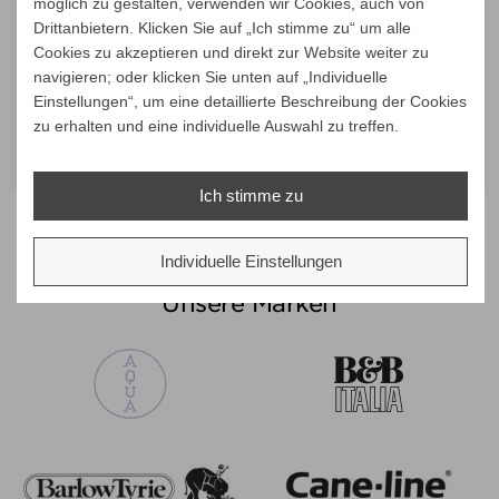
möglich zu gestalten, verwenden wir Cookies, auch von
Drittanbietern. Klicken Sie auf „Ich stimme zu“ um alle
Cookies zu akzeptieren und direkt zur Website weiter zu
navigieren; oder klicken Sie unten auf „Individuelle
Weishäupl Trend Schirm
Weishäupl Trend Schirm
Weis
Verkaufspreis
Verkaufspreis
ab
2.293,00 €
ab
2.385,00 €
Einstellungen“, um eine detaillierte Beschreibung der Cookies
250 x 250 cm, Mixed
300 x 300 cm
2.162,30 €
2.249,06 €
zu erhalten und eine individuelle Auswahl zu treffen.
Preis
Preis
ALLE VARIANTEN ZEIGEN
ALLE VARIANTEN ZEIGEN
ALL
Ich stimme zu
Individuelle Einstellungen
Unsere Marken