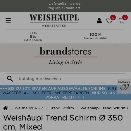
Täglicher Versand
Ihrer Ware |
0
0
Bis zu
100%
5%
Marken Qualität
extra sparen
KATALOG
+++ BIS ZU 30% SPAREN AUF AUSGEWÄHLTE SCHIRME
KIRSCHROT
WASSERBLAU
SCHIEFER
WEITERE FARBEN
NUR SOLANGE DER
VORRAT REICHT +++
Weishäupl A - Z
Trend Schirm
Weishäupl Trend Schirm Ø
Weishäupl Trend Schirm Ø 350
cm, Mixed