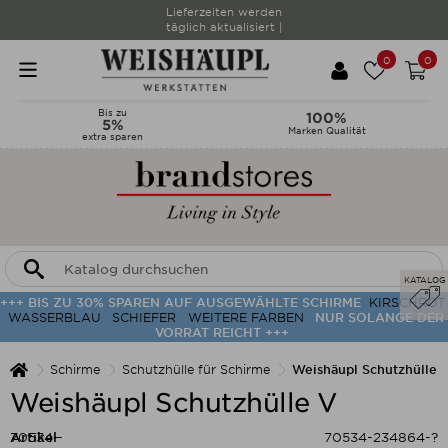
Lieferzeiten werden
täglich aktualisiert |
0
0
Bis zu
100%
5%
Marken Qualität
extra sparen
KATALOG
+++ BIS ZU 30% SPAREN AUF AUSGEWÄHLTE SCHIRME
KIRSCHROT
WASSERBLAU
SCHIEFER
WEITERE FARBEN
NUR SOLANGE DER
VORRAT REICHT +++
Schirme
Schutzhülle für Schirme
Weishäupl Schutzhülle 
Weishäupl Schutzhülle V
Artikel-
70534-
70534-234864-?