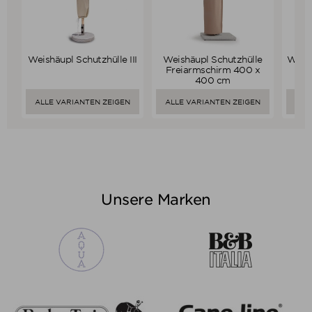
Weishäupl Schutzhülle III
Weishäupl Schutzhülle
Weish
Verkaufspreis
Verkaufspreis
ab
179,00 €
ab
189,00 €
Freiarmschirm 400 x
170,05 €
179,55 €
400 cm
Preis
Preis
ALLE VARIANTEN ZEIGEN
ALLE VARIANTEN ZEIGEN
ALL
Unsere Marken