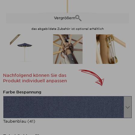
Vergrößern
das abgebildete Zubehör ist optional erhältlich
Nachfolgend können Sie das
Produkt individuell anpassen
Nachfolgend können Sie das Produkt
Farbe Bespannung
Taubenblau (41)