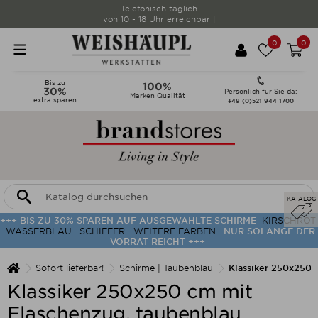
Telefonisch täglich
von 10 - 18 Uhr erreichbar |
0
0
Bis zu
100%
30%
Persönlich für Sie da:
Marken Qualität
extra sparen
+49 (0)521 944 1700
KATALOG
+++ BIS ZU 30% SPAREN AUF AUSGEWÄHLTE SCHIRME
KIRSCHROT
WASSERBLAU
SCHIEFER
WEITERE FARBEN
NUR SOLANGE DER
VORRAT REICHT +++
Sofort lieferbar!
Schirme | Taubenblau
Klassiker 250x250 
Klassiker 250x250 cm mit
Flaschenzug, taubenblau