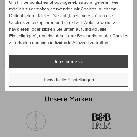
Um Ihr persönliches Shoppingerlebnis so angenehm wie
möglich zu gestalten, verwenden wir Cookies, auch von
Drittanbietern. Klicken Sie auf „Ich stimme zu“ um alle
Cookies zu akzeptieren und direkt zur Website weiter zu
navigieren; oder klicken Sie unten auf „Individuelle
Einstellungen“, um eine detaillierte Beschreibung der Cookies
Teak 300x300 cm mit
Klassiker 190x190 cm mit
Klass
Verkaufspreis
Verkaufspreis
zu erhalten und eine individuelle Auswahl zu treffen.
ab
1.869,00 €
ab
724,00 €
Flaschenzug, taubenblau
Flaschenzug, taubenblau
Flasc
1.308,30 €
506,80 €
Preis
Preis
ALLE VARIANTEN ZEIGEN
ALLE VARIANTEN ZEIGEN
ALL
Ich stimme zu
Individuelle Einstellungen
Unsere Marken