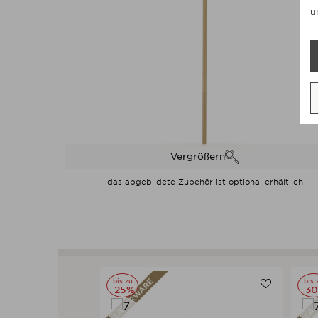
u
Vergrößern
das abgebildete Zubehör ist optional erhältlich
bis zu
bis 
-25%
-3