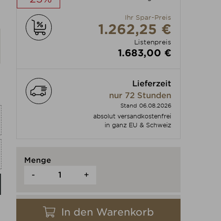
Ihr Spar-Preis
Produkt individuell anpassen
1.262,25 €
Listenpreis
1.683,00 €
Lieferzeit
nur 72 Stunden
Stand 06.08.2026
absolut versandkostenfrei
in ganz EU & Schweiz
Menge
-
+
In den Warenkorb