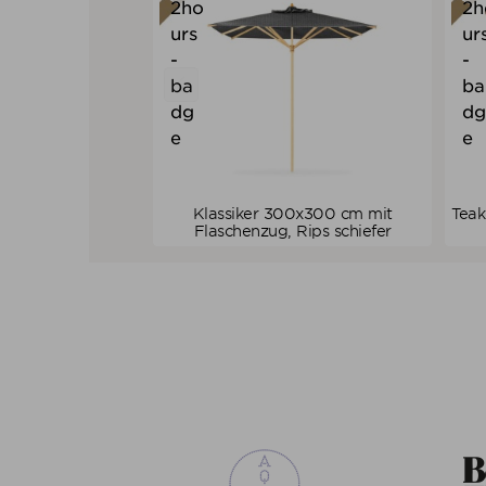
Klassiker 300x300 cm mit
Teak
Verkaufspreis
ab
1.414,00 €
Flaschenzug, Rips schiefer
1.060,50 €
Preis
ALLE VARIANTEN ZEIGEN