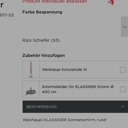
Produkt individuell anpassen
r
Nachfolgend können Sie das 
Farbe Bespannung
117-53
Rips Schiefer (53)
Zubehör hinzufügen
Weishäupl Schutzhülle III
Schirmständer für KLASSIKER Schirm Ø
400 cm

BESCHREIBUNG
Weishäupl KLASSIKER Sonnenschirm, rund