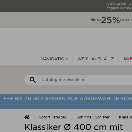
Lieferzeiten 
täglich aktuali
25%
Bis zu
extra 
NAVIGATION
WEISHÄUPL A - Z
SOF
+++ BIS ZU 30% SPAREN AUF AUSGEWÄHLTE SC
Sofort lieferbar!
Schirme | Schiefer
Klassi
Klassiker Ø 400 cm mit