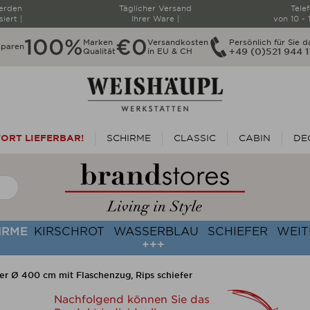
werden
Täglicher Versand
Tele
siert |
Ihrer Ware |
von 10 - 
100%
€0
Marken
Versandkosten
Persönlich für Sie d
sparen
Qualität
in EU & CH
+49 (0)521 944 
ORT LIEFERBAR!
SCHIRME
CLASSIC
CABIN
DE
HIRME
KIRSCHROT
WASSERBLAU
SCHIEFER
WEIT
+++
ker Ø 400 cm mit Flaschenzug, Rips schiefer
Nachfolgend können Sie das