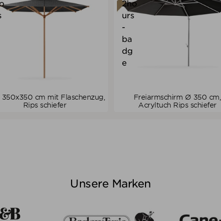
 350x350 cm mit Flaschenzug,
Freiarmschirm Ø 350 cm
Verkaufspreis
Verkaufspreis
ab
2.528,00 €
ab
1.475,00 €
Rips schiefer
Acryltuch Rips schiefer
1.769,60 €
1.106,25 €
Preis
Preis
ALLE VARIANTEN ZEIGEN
ALLE VARIANTEN ZEIGEN
Unsere Marken