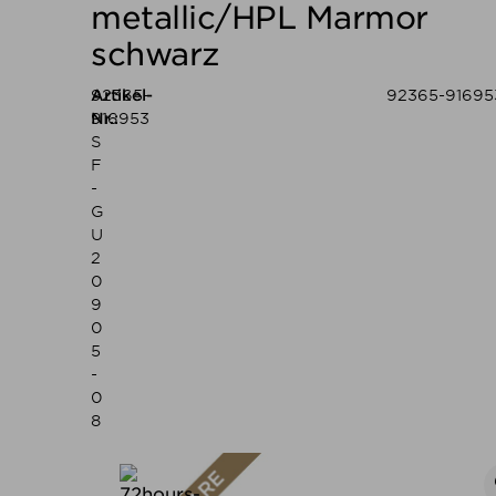
metallic/HPL Marmor
schwarz
Artikel-
92365-
92365-91695
Nr.:
916953
S
F
-
G
U
2
0
9
0
5
-
0
8