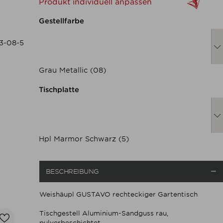
Produkt individuell anpassen
Nachfolgend können Sie das 
Gestellfarbe
3-08-5
Grau Metallic (08)
Nachfolgend können Sie das 
Tischplatte
Hpl Marmor Schwarz (5)

BESCHREIBUNG
Weishäupl GUSTAVO rechteckiger Gartentisch
Tischgestell Aluminium-Sandguss rau,
pulverbeschichtet