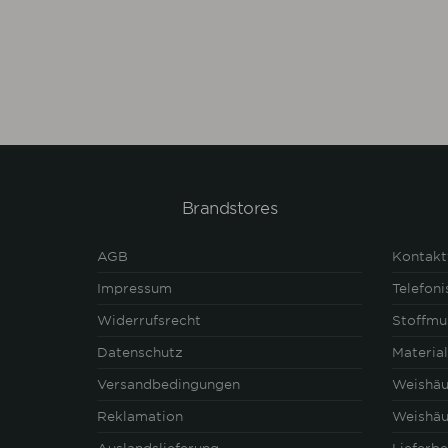
Brandstores
AGB
Kontakt
Impressum
Telefon
Widerrufsrecht
Stoffmu
Datenschutz
Materia
Versandbedingungen
Weishäu
Reklamation
Weishä