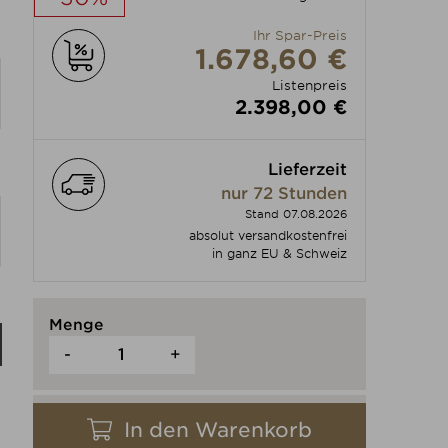
Ihr Spar-Preis
Produkt individuell anpassen
1.678,60 €
Listenpreis
2.398,00 €
Lieferzeit
Produkt individuell anpassen
nur 72 Stunden
Stand 07.08.2026
absolut versandkostenfrei
in ganz EU & Schweiz
Menge
-
+
In den Warenkorb