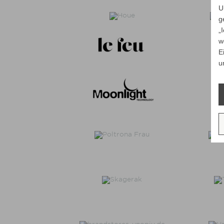
U
g
„
w
E
u