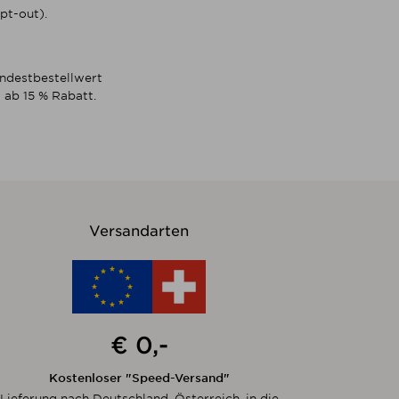
pt-out).
indestbestellwert
 ab 15 % Rabatt.
Versandarten
€ 0,-
Kostenloser "Speed-Versand"
Lieferung nach Deutschland, Österreich, in die