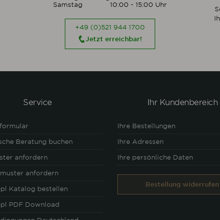
Samstag
10:00 - 15:00 Uhr
S
I
+49 (0)521 944 1700
Jetzt erreichbar!
Service
Ihr Kundenbereich
formular
Ihre Bestellungen
ische Beratung buchen
Ihre Adressen
ster anfordern
Ihre persönliche Daten
lmuster anfordern
Bestellung widerrufen
pl Katalog bestellen
upl PDF Download