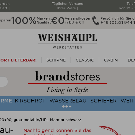
werden
Täglicher Versand
Tele
siert |
Ihrer Ware |
von 10 - 
100%
€0
Marken
Versandkosten
Persönlich für Sie d
sparen
Qualität
in EU & CH
+49 (0)521 944 
ORT LIEFERBAR!
SCHIRME
CLASSIC
CABIN
DE
HIRME
KIRSCHROT
WASSERBLAU
SCHIEFER
WEIT
+++
00x90, grau-metallic/HPL Marmor schwarz
au-
Nachfolgend können Sie das