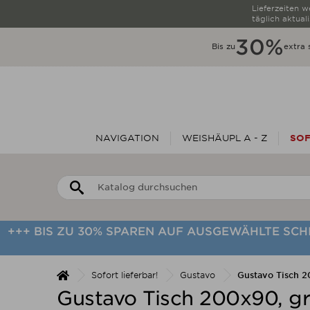
Lieferzeiten 
täglich aktuali
30%
Bis zu
extra 
NAVIGATION
WEISHÄUPL A - Z
SOF
+++ BIS ZU 30% SPAREN AUF AUSGEWÄHLTE SC
Sofort lieferbar!
Gustavo
Gustavo Tisch 2
Gustavo Tisch 200x90, gr