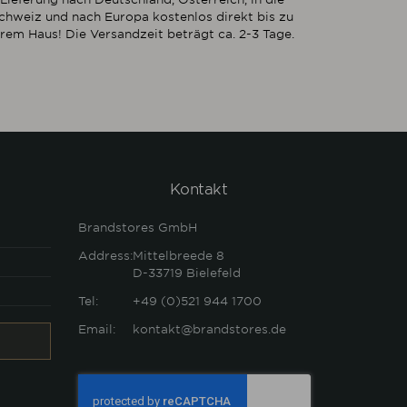
chweiz und nach Europa kostenlos direkt bis zu
hrem Haus! Die Versandzeit beträgt ca. 2-3 Tage.
Kontakt
Brandstores GmbH
Address:
Mittelbreede 8
D-33719
Bielefeld
Tel:
+49 (0)521 944 1700
Email:
kontakt@brandstores.de