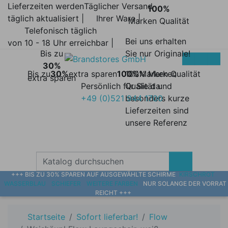
Lieferzeiten werden
Täglicher Versand
100%
täglich aktualisiert |
Ihrer Ware |
Marken Qualität
Telefonisch täglich
Bei uns erhalten
von 10 - 18 Uhr erreichbar |
Bis zu
Sie nur Originale!
30%
Bis zu
30%
extra sparen
100%
100% Marken
Marken Qualität
extra sparen
Persönlich für Sie da:
Qualität und
+49 (0)521 944 1700
besonders kurze
Lieferzeiten sind
unsere Referenz
+++ BIS ZU 30% SPAREN AUF AUSGEWÄHLTE SCHIRME
KIRSCHROT
WASSERBLAU
SCHIEFER
WEITERE FARBEN
NUR SOLANGE DER VORRAT
REICHT +++
Startseite
Sofort lieferbar!
Flow