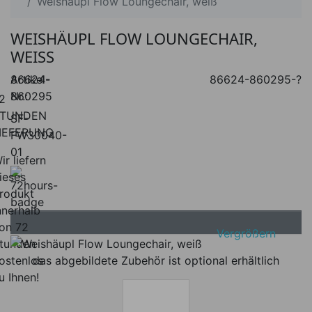
Weishäupl Flow Loungechair, weiß
WEISHÄUPL FLOW LOUNGECHAIR,
WEISS
Artikel-
86624-
86624-860295-?
Nr.:
860295
2
TUNDEN
SF-
IEFERUNG
FW30040-
01
ir liefern
ieses
rodukt
nnerhalb
on 72
Vergrößern
tunden
das abgebildete Zubehör ist optional erhältlich
ostenlos
u Ihnen!