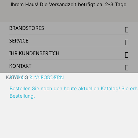
Ihrem Haus! Die Versandzeit beträgt ca. 2-3 Tage.
BRANDSTORES
SERVICE
IHR KUNDENBEREICH
KONTAKT
KATALOG
KATALOG ANFORDERN
Ihr Kontakt zu uns
Bestellen Sie noch den heute aktuellen Katalog! Sie er
Bestellung.