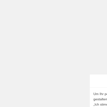
Um Ihr p
gestalte
„Ich sti